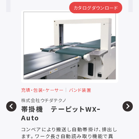
カタログダウンロード
充填・包装・ケーサー
バンド装置
充
株式会社ウチダテクノ
株
帯掛機 テーピットWXｰ
Auto
容
す
コンベアにより搬送し自動帯掛け、排出し
が
ます。 ワーク長さ自動読み取り機能で異