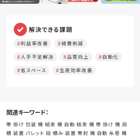
解決できる課題
利益率改善
経費削減
人手不足解決
品質向上
自動化
省スペース
生産効率改善
関連キーワード：
帯 掛け 包装 機 結束 機 自動 結束 機 帯 掛け 機 段
積 装置 パレット 段 積み 装置 帯封 機 自動 糸巻 機