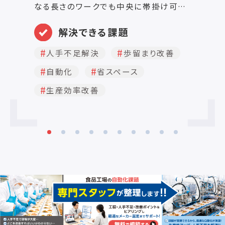
積
なる長さのワークでも中央に帯掛け可能
ル
です。 ベルトの搬送速度と加速度を調整
し
可能です。 紙テープとフィルムテープ両方
解決できる課題
P
に対応。 WXのテープ送り一時停止機能・
大
二次引き締め機能も付いております。 詳
人手不足解決
歩留まり改善
細は、カタログをご覧くださいませ。
自動化
省スペース
生産効率改善