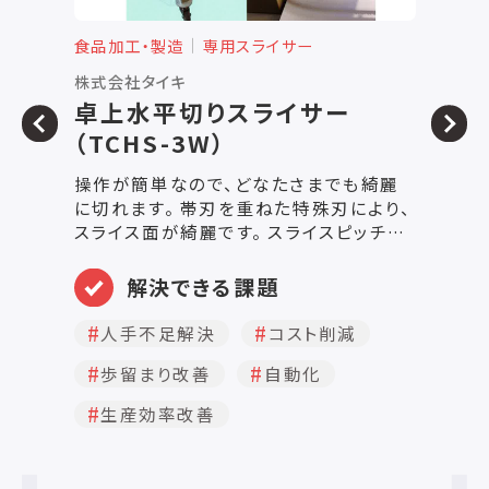
食品加工・製造
専用スライサー
食
株式会社タイキ
有
卓上水平切りスライサー
（TCHS-3W）
2
操作が簡単なので、どなたさまでも綺麗
生
に切れます。 帯刃を重ねた特殊刃により、
等
スライス面が綺麗です。 スライスピッチ
性
は、5mm毎に28段階で調整可能です。
■
S
解決できる課題
早
台
人手不足解決
コスト削減
時代
歩留まり改善
自動化
面
5
生産効率改善
え
作
っ