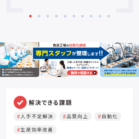
す
能な
小
電
寸
8
分
1
物
解決できる課題
人手不足解決
品質向上
自動化
生産効率改善