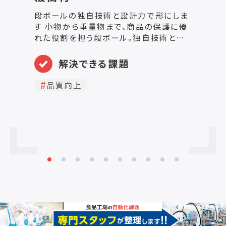
段ボールの独自技術と設計力で形にしま
シ
す 小物から重量物まで、商品の保護に優
イ
れた役割を担う段ボール。独自技術と設
ッ
計力で、組立時間の短縮を実現したもの
や、板紙貼合でフルカラーに対応したも
解決できる課題
の、特殊な加工で撥水や防水に対応した
ものなど、お客様のご要望に最適な製品
品質向上
をご提案いたします。