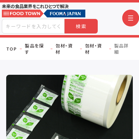
未来の食品業界をこれひとつで解決
検索
製品を探
包材・資
包材・資
製品詳
TOP
す
材
材
細