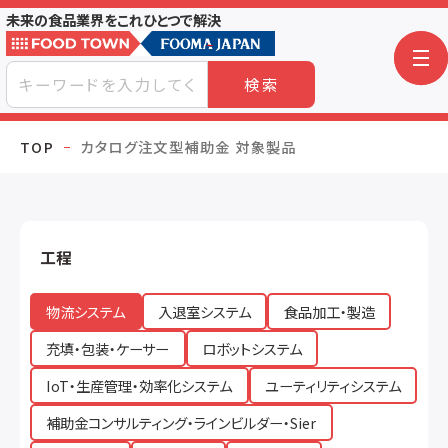
未来の食品業界をこれひとつで解決
検索
TOP
カタログ注文型補助金 対象製品
工程
物流システム
入退室システム
食品加工・製造
充填・包装・ケーサー
ロボットシステム
IoT・生産管理・効率化システム
ユーティリティシステム
補助金コンサルティング・ラインビルダー・Sier