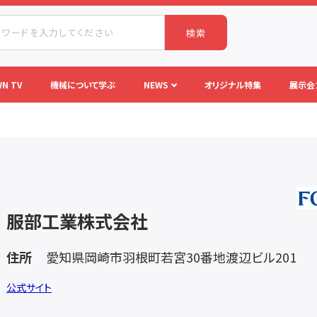
検索
N TV
機械について学ぶ
NEWS
オリジナル特集
展示会
服部工業株式会社
住所
愛知県岡崎市羽根町若宮30番地渡辺ビル201
公式サイト