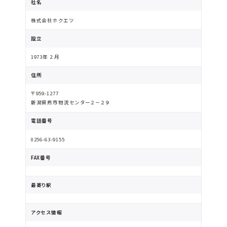
社名
株式会社ホクエツ
設立
1973年 2 月
住所
〒959-1277
新潟県燕市物流センター２－２９
電話番号
0256-63-9155
FAX番号
最寄り駅
アクセス情報