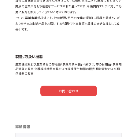
当社の農機事業部は新潟本社ををはじめ、北海道、東北エリア、東海にあわせて９
拠点の営業所をもち迅速なサービス体制が整っており、今後関西エリアに対しても
更に販路を拡大していきたいと考えております。
さらに、農業事業部以外にも、地元新潟、燕市の産業に貢献し、環境と福祉とこだ
わりを持った生活用品をお届けする宅配トマト事業部も弊社の大きな柱として成
長中です。
製造、取扱い機器
農業機械および農業資材の卸販売「家庭用精米機」・「米びつ」等の日用品・家庭用
品雑貨の販売 介護福祉機器用具および環境衛生機器の販売 梱包資材および梱
包機器の販売
お問い合わせ
詳細情報