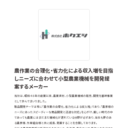
農作業の合理化・省力化による収入増を目指
しニーズに合わせて小型農業機械を開発提
案するメーカー
当社は、昭和４８年の創業以来、農業資材、小型農業機械の販売、開発を基幹事業
として歩んでまいりました。
製品開発テーマは常に「農作業の合理化、省力化による収入増」であり、「農家様の
ニーズにあったスピーディーな商品開発と迅速な対応」を心がけ、厳しい時代の中
であっても農業にはまだまだ機械化が遅れている分野が必ずあり、当社も夢のあ
る農家様、生産組合様と共に成長、発展することを念願しております。