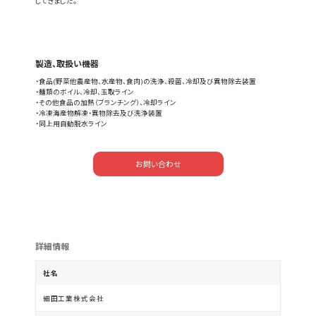
してきました。
製造、取扱い機器
・食品(野菜他農産物、水産物、食肉)の洗浄、殺菌、冷却及び異物除去装置
・麺類のボイル、冷却、玉取ライン
・その他食品の加熱（ブランチング）、冷却ライン
・冷凍海産物解凍・異物除去及び洗浄装置
・同上用自動脱水ライン
お問い合わせ
詳細情報
社名
細田工業株式会社