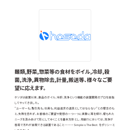
麺類,野菜,惣菜等の食材をボイル,冷却,殺
菌,洗浄,異物除去,計量,搬送等、様々なご要
望に応えます。
ホソダは創業以来、食品のボイル、冷却、洗浄という機能の装置開発のプロを目指
してやってきました。
”ユーザーも、取引先も、社員も、利益追求の道具としてはならない”との理念のも
と、失敗を恐れず、お客様のご要望や発想の一つ一つに真摯に耳を傾け、埋もれた
ニーズを汲みあげて形にしてゆくことを基本方針とし、物創りにおいては、洗浄が
容易で汚れが目視できる装置であること・・・・・・ Simple is The Best. をポリシーと