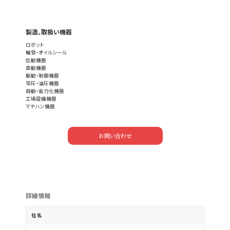
製造、取扱い機器
ロボット
軸受・オイルシール
伝動機器
直動機器
駆動・制御機器
空圧・油圧機器
自動・省力化機器
工場設備機器
マテハン機器
お問い合わせ
詳細情報
社名