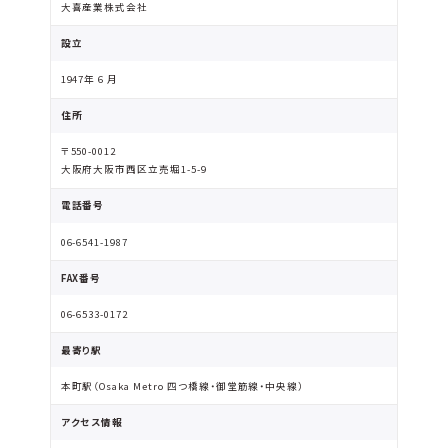
大喜産業株式会社
設立
1947年 6 月
住所
〒550-0012
大阪府大阪市西区立売堀1-5-9
電話番号
06-6541-1987
FAX番号
06-6533-0172
最寄り駅
本町駅（Osaka Metro 四つ橋線・御堂筋線・中央線）
アクセス情報