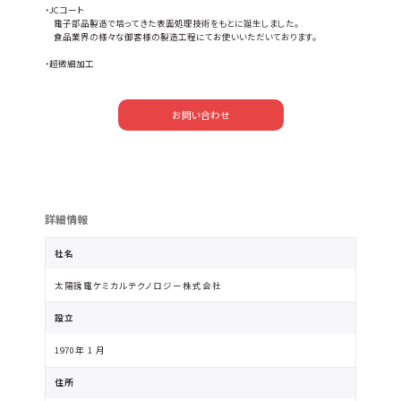
・JCコート
電子部品製造で培ってきた表面処理技術をもとに誕生しました。
食品業界の様々な御客様の製造工程にてお使いいただいております。
・超微細加工
お問い合わせ
詳細情報
社名
太陽誘電ケミカルテクノロジー株式会社
設立
1970年 1 月
住所