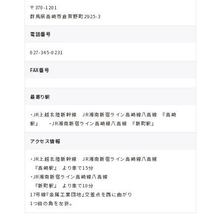
〒370-1201
群馬県高崎市倉賀野町2925-3
電話番号
027-345-0231
FAX番号
最寄り駅
・JR上越北陸新幹線 JR湘南新宿ライン高崎線八高線 『高崎
駅』 ・JR湘南新宿ライン高崎線八高線 『新町駅』
アクセス情報
・JR上越北陸新幹線 JR湘南新宿ライン高崎線八高線
『高崎駅』 より車で15分
・JR湘南新宿ライン高崎線八高線
『新町駅』 より車で10分
17号線『金属工業団地』交差点を西に曲がり
1つ目の角を左折。