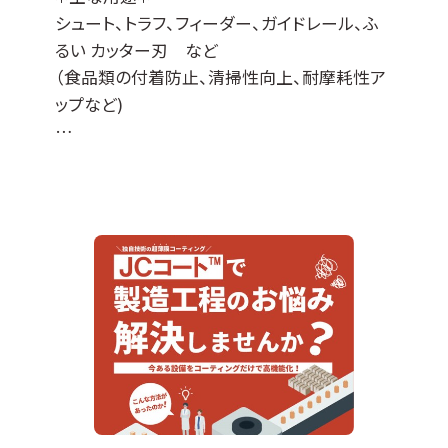
シュート、トラフ、フィーダー、ガイドレール、ふ
るい カッター刃 など
（食品類の付着防止、清掃性向上、耐摩耗性ア
ップなど)
JCコート™はDLCコーティングをベースに各種
特性を付与した当社オリジナルの表面処理膜
でして、
『JCコートP』は撥水撥油性・非粘着性・防汚性
の機能があります。
※ DLCとは、ダイヤモンドライクカーボンの略
＊適応基材＊
ステンレスなどの導電性基材全般に対応可能
ですが、不向きなものもございます（亜鉛、銅な
ど）。