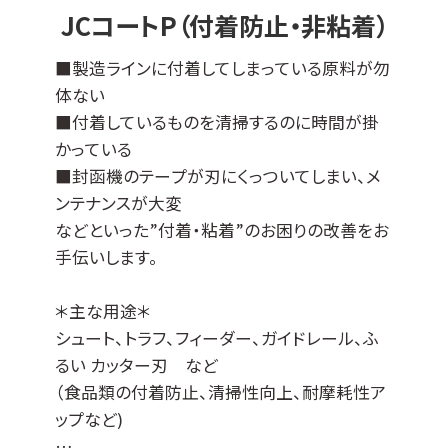
エンボス加工品やパンチング板などへの成膜
JCコートP（付着防止・非粘着）
も可能です。
その他の母材につきましては、ご相談ください
■製造ラインに付着してしまっている原料が勿
ませ。
体ない
■付着しているものを清掃するのに時間が掛
かっている
■封函機のテープが刃にくっついてしまい、メ
ンテナンスが大変
などといった”付着・粘着”のお困りの改善をお
手伝いします。
＊主な用途＊
シュート、トラフ、フィーダー、ガイドレール、ふ
るい カッター刃 など
（食品類の付着防止、清掃性向上、耐摩耗性ア
ップなど)