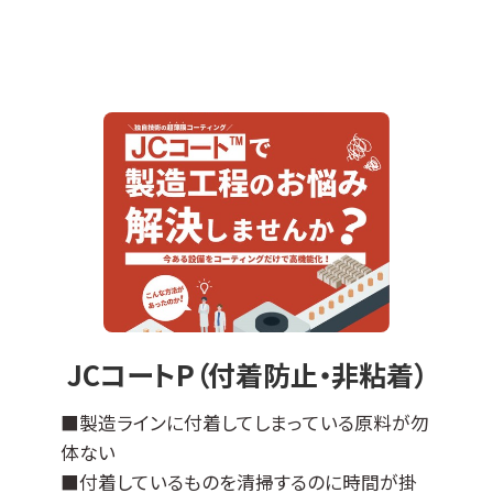
JCコート™はDLCコーティングをベースに各種
特性を付与した当社オリジナルの表面処理膜
でして、
『JCコートP』は撥水撥油性・非粘着性・防汚性
の機能があります。
※ DLCとは、ダイヤモンドライクカーボンの略
＊適応基材＊
ステンレスなどの導電性基材全般に対応可能
ですが、不向きなものもございます（亜鉛、銅な
ど）。
エンボス加工品やパンチング板などへの成膜
JCコートP（付着防止・非粘着）
も可能です。
その他の母材につきましては、ご相談ください
■製造ラインに付着してしまっている原料が勿
ませ。
体ない
■付着しているものを清掃するのに時間が掛