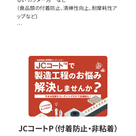
（食品類の付着防止、清掃性向上、耐摩耗性ア
ップなど)
JCコート™はDLCコーティングをベースに各種
特性を付与した当社オリジナルの表面処理膜
でして、
『JCコートP』は撥水撥油性・非粘着性・防汚性
の機能があります。
※ DLCとは、ダイヤモンドライクカーボンの略
＊適応基材＊
ステンレスなどの導電性基材全般に対応可能
ですが、不向きなものもございます（亜鉛、銅な
ど）。
エンボス加工品やパンチング板などへの成膜
JCコートP（付着防止・非粘着）
も可能です。