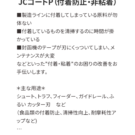
JCコートP（付着防止・非粘着）
も可能です。
その他の母材につきましては、ご相談ください
■製造ラインに付着してしまっている原料が勿
ませ。
体ない
■付着しているものを清掃するのに時間が掛
かっている
■封函機のテープが刃にくっついてしまい、メ
ンテナンスが大変
などといった”付着・粘着”のお困りの改善をお
手伝いします。
＊主な用途＊
シュート、トラフ、フィーダー、ガイドレール、ふ
るい カッター刃 など
（食品類の付着防止、清掃性向上、耐摩耗性ア
ップなど)