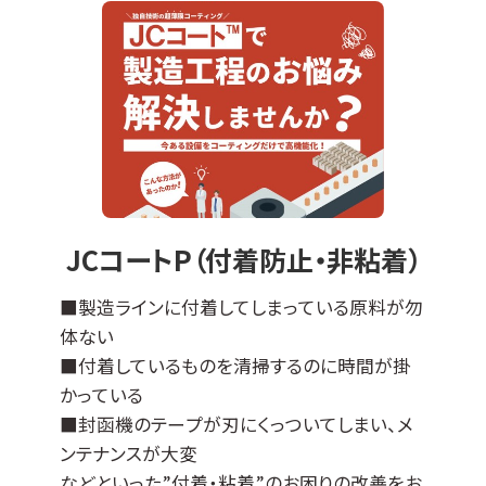
『JCコートP』は撥水撥油性・非粘着性・防汚性
の機能があります。
※ DLCとは、ダイヤモンドライクカーボンの略
＊適応基材＊
ステンレスなどの導電性基材全般に対応可能
ですが、不向きなものもございます（亜鉛、銅な
ど）。
エンボス加工品やパンチング板などへの成膜
JCコートP（付着防止・非粘着）
も可能です。
その他の母材につきましては、ご相談ください
■製造ラインに付着してしまっている原料が勿
ませ。
体ない
■付着しているものを清掃するのに時間が掛
かっている
■封函機のテープが刃にくっついてしまい、メ
ンテナンスが大変
などといった”付着・粘着”のお困りの改善をお