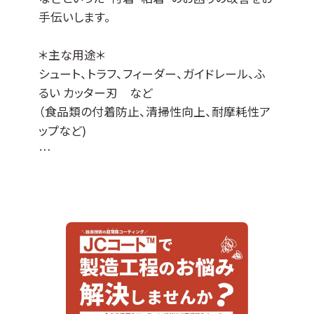
手伝いします。
＊主な用途＊
シュート、トラフ、フィーダー、ガイドレール、ふ
るい カッター刃 など
（食品類の付着防止、清掃性向上、耐摩耗性ア
ップなど)
JCコート™はDLCコーティングをベースに各種
特性を付与した当社オリジナルの表面処理膜
でして、
『JCコートP』は撥水撥油性・非粘着性・防汚性
の機能があります。
※ DLCとは、ダイヤモンドライクカーボンの略
＊適応基材＊