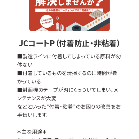
＊適応基材＊
ステンレスなどの導電性基材全般に対応可能
ですが、不向きなものもございます（亜鉛、銅な
ど）。
エンボス加工品やパンチング板などへの成膜
JCコートP（付着防止・非粘着）
も可能です。
その他の母材につきましては、ご相談ください
■製造ラインに付着してしまっている原料が勿
ませ。
体ない
■付着しているものを清掃するのに時間が掛
かっている
■封函機のテープが刃にくっついてしまい、メ
ンテナンスが大変
などといった”付着・粘着”のお困りの改善をお
手伝いします。
＊主な用途＊