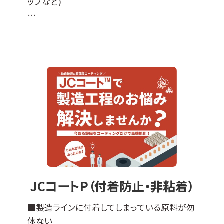
ップなど)
JCコート™はDLCコーティングをベースに各種
特性を付与した当社オリジナルの表面処理膜
でして、
『JCコートP』は撥水撥油性・非粘着性・防汚性
の機能があります。
※ DLCとは、ダイヤモンドライクカーボンの略
＊適応基材＊
ステンレスなどの導電性基材全般に対応可能
ですが、不向きなものもございます（亜鉛、銅な
ど）。
エンボス加工品やパンチング板などへの成膜
JCコートP（付着防止・非粘着）
も可能です。
その他の母材につきましては、ご相談ください
■製造ラインに付着してしまっている原料が勿
ませ。
体ない