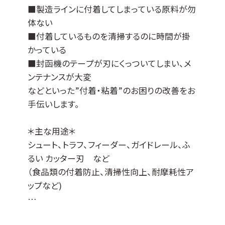
その他の母材につきましては、ご相談ください
■製造ラインに付着してしまっている原料が勿
ませ。
体ない
■付着しているものを清掃するのに時間が掛
かっている
■封函機のテープが刃にくっついてしまい、メ
ンテナンスが大変
などといった”付着・粘着”のお困りの改善をお
手伝いします。
＊主な用途＊
シュート、トラフ、フィーダー、ガイドレール、ふ
るい カッター刃 など
（食品類の付着防止、清掃性向上、耐摩耗性ア
ップなど)
JCコート™はDLCコーティングをベースに各種