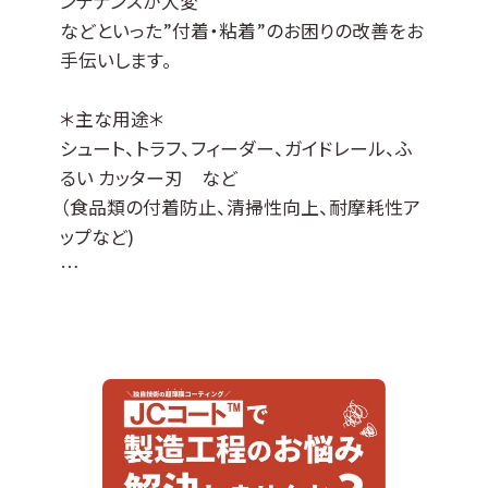
ンテナンスが大変
などといった”付着・粘着”のお困りの改善をお
手伝いします。
＊主な用途＊
シュート、トラフ、フィーダー、ガイドレール、ふ
るい カッター刃 など
（食品類の付着防止、清掃性向上、耐摩耗性ア
ップなど)
JCコート™はDLCコーティングをベースに各種
特性を付与した当社オリジナルの表面処理膜
でして、
『JCコートP』は撥水撥油性・非粘着性・防汚性
の機能があります。
※ DLCとは、ダイヤモンドライクカーボンの略