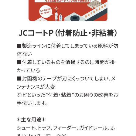
ステンレスなどの導電性基材全般に対応可能
ですが、不向きなものもございます（亜鉛、銅な
ど）。
エンボス加工品やパンチング板などへの成膜
JCコートP（付着防止・非粘着）
も可能です。
その他の母材につきましては、ご相談ください
■製造ラインに付着してしまっている原料が勿
ませ。
体ない
■付着しているものを清掃するのに時間が掛
かっている
■封函機のテープが刃にくっついてしまい、メ
ンテナンスが大変
などといった”付着・粘着”のお困りの改善をお
手伝いします。
＊主な用途＊
シュート、トラフ、フィーダー、ガイドレール、ふ
るい カッター刃 など