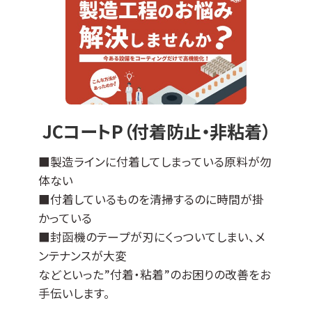
※ DLCとは、ダイヤモンドライクカーボンの略
＊適応基材＊
ステンレスなどの導電性基材全般に対応可能
ですが、不向きなものもございます（亜鉛、銅な
ど）。
エンボス加工品やパンチング板などへの成膜
JCコートP（付着防止・非粘着）
も可能です。
その他の母材につきましては、ご相談ください
■製造ラインに付着してしまっている原料が勿
ませ。
体ない
■付着しているものを清掃するのに時間が掛
かっている
■封函機のテープが刃にくっついてしまい、メ
ンテナンスが大変
などといった”付着・粘着”のお困りの改善をお
手伝いします。