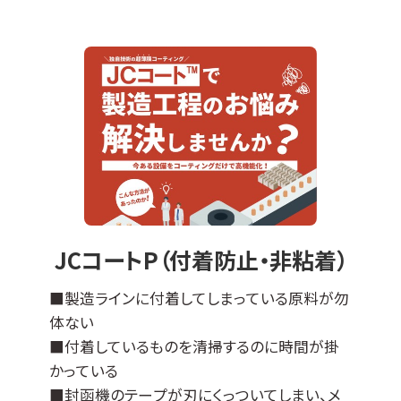
特性を付与した当社オリジナルの表面処理膜
でして、
『JCコートP』は撥水撥油性・非粘着性・防汚性
の機能があります。
※ DLCとは、ダイヤモンドライクカーボンの略
＊適応基材＊
ステンレスなどの導電性基材全般に対応可能
ですが、不向きなものもございます（亜鉛、銅な
ど）。
エンボス加工品やパンチング板などへの成膜
JCコートP（付着防止・非粘着）
も可能です。
その他の母材につきましては、ご相談ください
■製造ラインに付着してしまっている原料が勿
ませ。
体ない
■付着しているものを清掃するのに時間が掛
かっている
■封函機のテープが刃にくっついてしまい、メ