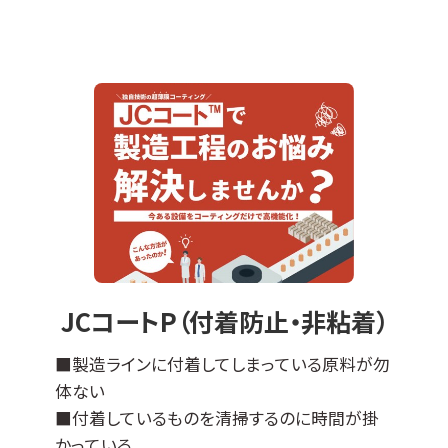
JCコート™はDLCコーティングをベースに各種
特性を付与した当社オリジナルの表面処理膜
でして、
『JCコートP』は撥水撥油性・非粘着性・防汚性
の機能があります。
※ DLCとは、ダイヤモンドライクカーボンの略
＊適応基材＊
ステンレスなどの導電性基材全般に対応可能
ですが、不向きなものもございます（亜鉛、銅な
ど）。
エンボス加工品やパンチング板などへの成膜
JCコートP（付着防止・非粘着）
も可能です。
その他の母材につきましては、ご相談ください
■製造ラインに付着してしまっている原料が勿
ませ。
体ない
■付着しているものを清掃するのに時間が掛
かっている