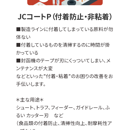
ど）。
エンボス加工品やパンチング板などへの成膜
JCコートP（付着防止・非粘着）
も可能です。
その他の母材につきましては、ご相談ください
■製造ラインに付着してしまっている原料が勿
ませ。
体ない
■付着しているものを清掃するのに時間が掛
かっている
■封函機のテープが刃にくっついてしまい、メ
ンテナンスが大変
などといった”付着・粘着”のお困りの改善をお
手伝いします。
＊主な用途＊
シュート、トラフ、フィーダー、ガイドレール、ふ
るい カッター刃 など
（食品類の付着防止、清掃性向上、耐摩耗性ア