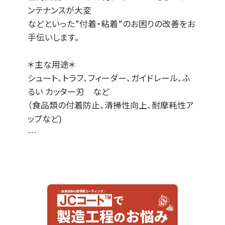
ンテナンスが大変
などといった”付着・粘着”のお困りの改善をお
手伝いします。
＊主な用途＊
シュート、トラフ、フィーダー、ガイドレール、ふ
るい カッター刃 など
（食品類の付着防止、清掃性向上、耐摩耗性ア
ップなど)
JCコート™はDLCコーティングをベースに各種
特性を付与した当社オリジナルの表面処理膜
でして、
『JCコートP』は撥水撥油性・非粘着性・防汚性
の機能があります。
※ DLCとは、ダイヤモンドライクカーボンの略