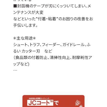
■封函機のテープが刃にくっついてしまい、メ
ンテナンスが大変
などといった”付着・粘着”のお困りの改善をお
手伝いします。
＊主な用途＊
シュート、トラフ、フィーダー、ガイドレール、ふ
るい カッター刃 など
（食品類の付着防止、清掃性向上、耐摩耗性ア
ップなど)
JCコート™はDLCコーティングをベースに各種
特性を付与した当社オリジナルの表面処理膜
でして、
『JCコートP』は撥水撥油性・非粘着性・防汚性
の機能があります。