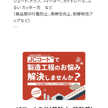
シュート、トラフ、フィーダー、ガイドレール、ふ
るい カッター刃 など
（食品類の付着防止、清掃性向上、耐摩耗性ア
ップなど)
JCコート™はDLCコーティングをベースに各種
特性を付与した当社オリジナルの表面処理膜
でして、
『JCコートP』は撥水撥油性・非粘着性・防汚性
の機能があります。
※ DLCとは、ダイヤモンドライクカーボンの略
＊適応基材＊
ステンレスなどの導電性基材全般に対応可能
ですが、不向きなものもございます（亜鉛、銅な
ど）。
エンボス加工品やパンチング板などへの成膜