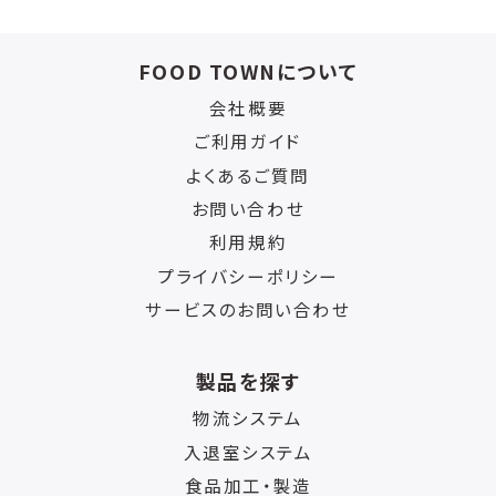
の機能があります。
※ DLCとは、ダイヤモンドライクカーボンの略
FOOD TOWNについて
＊適応基材＊
会社概要
ステンレスなどの導電性基材全般に対応可能
ご利用ガイド
ですが、不向きなものもございます（亜鉛、銅な
よくあるご質問
ど）。
お問い合わせ
エンボス加工品やパンチング板などへの成膜
も可能です。
利用規約
その他の母材につきましては、ご相談ください
プライバシーポリシー
ませ。
サービスのお問い合わせ
製品を探す
物流システム
入退室システム
食品加工・製造