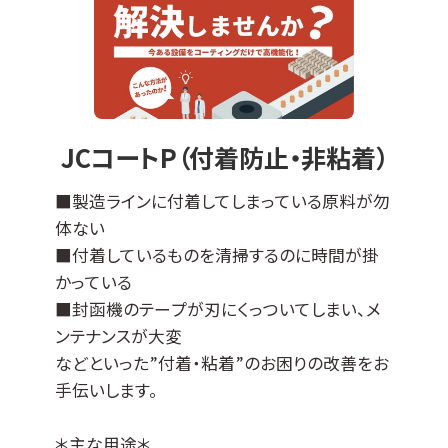
＊適応基材＊
ステンレスなどの導電性基材全般に対応可能
ですが、不向きなものもございます（亜鉛、銅な
ど）。
エンボス加工品やパンチング板などへの成膜
JCコートP（付着防止・非粘着）
も可能です。
その他の母材につきましては、ご相談ください
■製造ラインに付着してしまっている原料が勿
ませ。
体ない
■付着しているものを清掃するのに時間が掛
かっている
■封函機のテープが刃にくっついてしまい、メ
ンテナンスが大変
などといった”付着・粘着”のお困りの改善をお
手伝いします。
＊主な用途＊