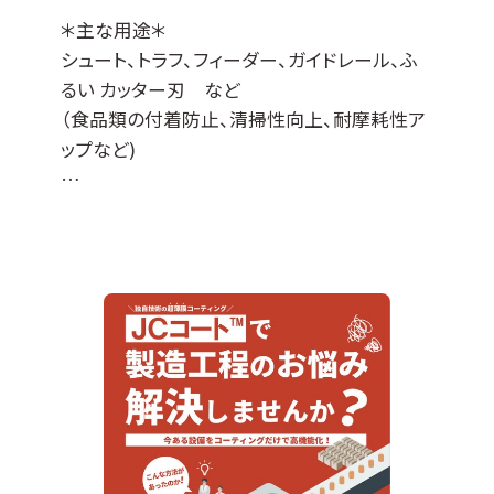
＊主な用途＊
シュート、トラフ、フィーダー、ガイドレール、ふ
るい カッター刃 など
（食品類の付着防止、清掃性向上、耐摩耗性ア
ップなど)
JCコート™はDLCコーティングをベースに各種
特性を付与した当社オリジナルの表面処理膜
でして、
『JCコートP』は撥水撥油性・非粘着性・防汚性
の機能があります。
※ DLCとは、ダイヤモンドライクカーボンの略
＊適応基材＊
ステンレスなどの導電性基材全般に対応可能
ですが、不向きなものもございます（亜鉛、銅な