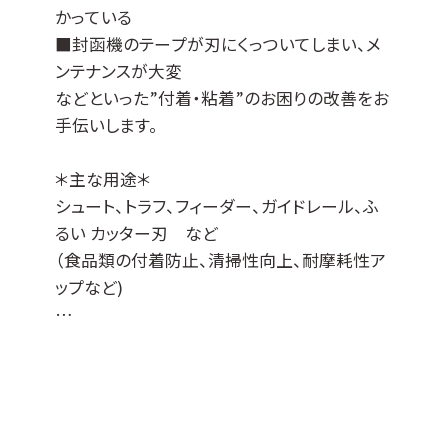
かっている
■封函機のテープが刃にくっついてしまい、メ
ンテナンスが大変
などといった”付着・粘着”のお困りの改善をお
手伝いします。
＊主な用途＊
シュート、トラフ、フィーダー、ガイドレール、ふ
るい カッター刃 など
（食品類の付着防止、清掃性向上、耐摩耗性ア
ップなど)
JCコート™はDLCコーティングをベースに各種
特性を付与した当社オリジナルの表面処理膜
でして、
『JCコートP』は撥水撥油性・非粘着性・防汚性