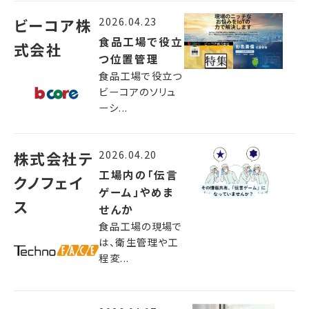
2026.04.23
ビーコア株
食品工場で役立
式会社
つ位置管理
食品工場で役立つ
ビーコアのソリュ
ーシ...
2026.04.20
株式会社テ
工場内の「伝言
クノフェイ
ゲーム」やめま
ス
せんか
食品工場の現場で
は、衛生管理や工
程変...