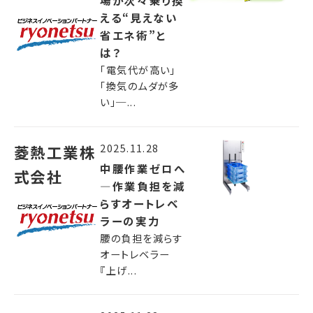
える“見えない
省エネ術”と
は？
「電気代が高い」
「換気のムダが多
い」─...
2025.11.28
菱熱工業株
中腰作業ゼロへ
式会社
—作業負担を減
らすオートレベ
ラーの実力
腰の負担を減らす
オートレベラー
『上げ...