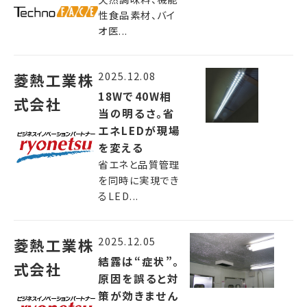
性食品素材、バイ
オ医...
2025.12.08
菱熱工業株
18Wで40W相
式会社
当の明るさ。省
エネLEDが現場
を変える
省エネと品質管理
を同時に実現でき
るLED...
2025.12.05
菱熱工業株
結露は“症状”。
式会社
原因を誤ると対
策が効きません