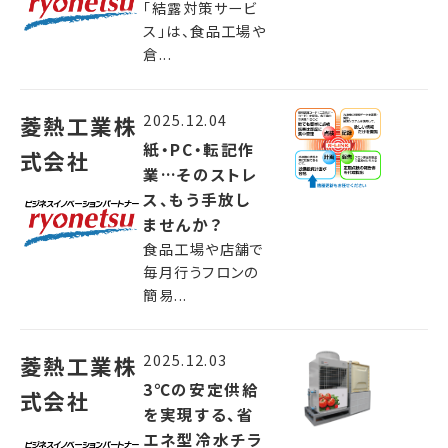
「結露対策サービ
ス」は、食品工場や
倉...
2025.12.04
菱熱工業株
紙・PC・転記作
式会社
業…そのストレ
ス、もう手放し
ませんか？
食品工場や店舗で
毎月行うフロンの
簡易...
2025.12.03
菱熱工業株
3℃の安定供給
式会社
を実現する、省
エネ型冷水チラ