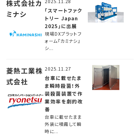
2025.11.28
株式会社カ
「スマートファク
ミナシ
トリー Japan
2025」に出展
現場DXプラットフ
ォーム『カミナシ』
シ...
2025.11.27
菱熱工業株
台車に載せたま
式会社
ま瞬時殺菌！外
装殺菌装置で作
業効率を劇的改
善
台車に載せたまま
外装に噴霧して瞬
時に...