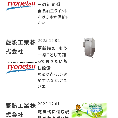
ーの新定番
食品加工ラインに
おける冷水供給に
おい...
2025.12.02
菱熱工業株
更新時の“もう
式会社
一案”として知
っておきたい蒸
し設備
惣菜や点心、水産
加工品など、さま
ざま...
2025.12.01
菱熱工業株
電気代に悩む現
式会社
場が次々乗り換