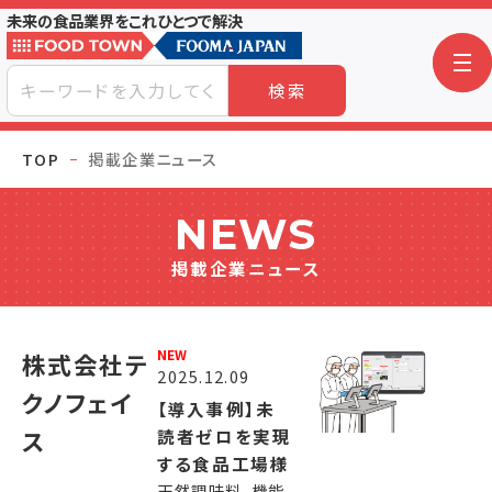
未来の食品業界をこれひとつで解決
検索
TOP
掲載企業ニュース
NEWS
掲載企業ニュース
NEW
株式会社テ
2025.12.09
クノフェイ
【導入事例】未
読者ゼロを実現
ス
する食品工場様
天然調味料、機能