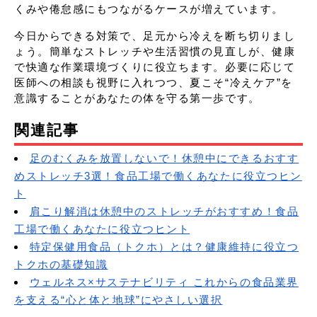
くみや倦怠感にもつながるケースが増えています。
今日からできる対策で、足元から冷えを断ち切りまし
ょう。簡単なストレッチや生活習慣の見直しが、健康
で快適な作業環境づくりに役立ちます。必要に応じて
医師への相談も視野に入れつつ、夏こそ“冷えケア”を
意識することがあなたの体を守る第一歩です。
関連記事
足のむくみを放置しないで！休憩中にできるおすす
めストレッチ3選！食品工場で働くあなたに役立つヒン
ト
肩こり解消は休憩中のストレッチがおすすめ！食品
工場で働くあなたに役立つヒント
特定保健用食品（トクホ）とは？健康維持に役立つ
トクホの基礎知識
ウェルネス×サステナビリティ これからの食品業界
を支える“心と体と地球”にやさしい選択