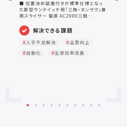
■ 位置決め装置付きが標準仕様となっ
ト
た新型サンドイッチ用「三角・タンザク」兼
を
用スライサー 電源 AC200V三相
抜
50Hz/60Hz 刃物 エンドレス刃
入り 
1760mm×9×9山 0.2MPA
ズ
解決できる課題
24NL/分(刃物2本使用時) 据付寸法
体
(mm) 1615×1227×2000 重量(kg)
食
人手不足解決
品質向上
460 能力(コンベア速度) 2～8m/分 エ
φ
自動化
生産効率改善
アー源,水源 0.5MPA 20NL/分 自動ライ
J
ン ◯ 付属工具箱 ◯