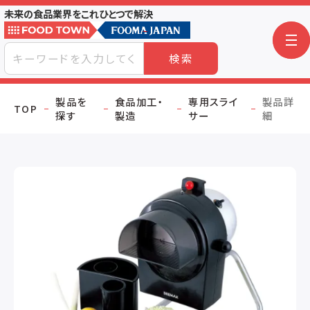
未来の食品業界をこれひとつで解決
検索
製品を
食品加工・
専用スライ
製品詳
TOP
探す
製造
サー
細