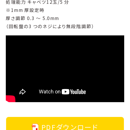
処理能力 キャベツ12玉/5 分
※1mm 厚設定時
厚さ調節 0.3 ～ 5.0mm
（回転盤の3 つのネジにより無段階調節）
PDFダウンロード