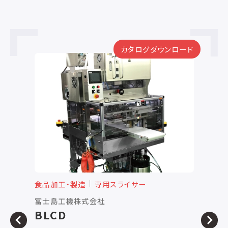
カタログダウンロード
食品加工・製造
専用スライサー
食
冨士島工機株式会社
株
BLCD