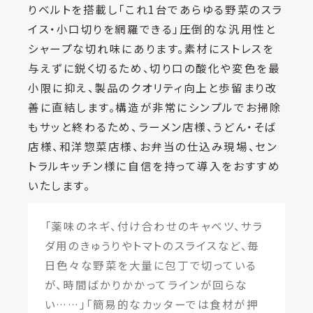
りベルトを搭載し「これ1台であらゆる野菜のスラ
イス・小口切りを網羅できる」圧倒的な汎用性と
シャープな切れ味にあります。素材にストレスを
与えずに鋭く切るため、切り口の酸化や変色を最
小限に抑え、製品のクオリティ向上と歩留まり改
善に直結します。構造が非常にシンプルでお掃除
もサッと終わるため、ラーメン店様、うどん・そば
店様、和洋惣菜店様、お弁当の仕込み現場、セン
トラルキッチン様に自信を持って導入をおすすめ
いたします。
「薬味のネギ、付け合わせのキャベツ、サラ
ダ用のきゅうりやトマトのスライスなど、毎
日色々な野菜を大量に包丁で切っている
が、時間ばかりかかってラインが回らな
い……」「簡易的なカッターでは食材が押