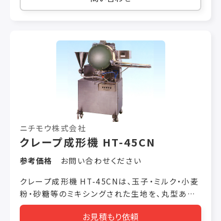
時間 製品サイズ 150φ～230φ(標準 200φ)・厚
さ 0.4～1.2mm 機械サイズ
850×2,155×1,310mm（W×L×H） 消費電力
18.4kW
ニチモウ株式会社
クレープ成形機 HT-45CN
参考価格
お問い合わせください
クレープ成形機 HT-45CNは、玉子・ミルク・小麦
粉・砂糖等のミキシングされた生地を、丸型ある
いは帯状に焼き上げます。 ホッパー投入された生
お見積もり依頼
地をギヤーポンプによって、生地タンクに送り込