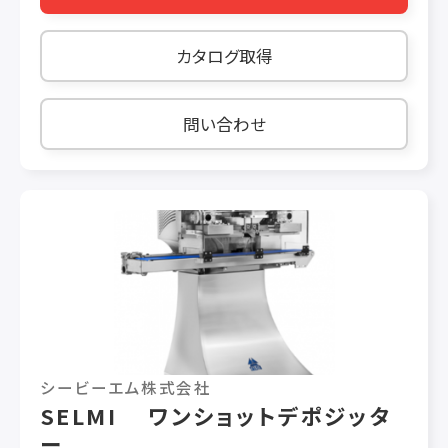
臭いの発生を防止。 コンベアを通すだけで振動
成形・穴開け・脱気・透明テープ貼り付けを行い、
カタログ取得
美しい包装に仕上がります。 【特長】 ■密閉脱気
装置のため、エアー混入による脂肪酸の増加を制
御 ■既設の計量包装機にも簡単にドッキングし、
問い合わせ
自動的に真空整形 ■キャスター付きで簡単移動
■未使用時は、通過モードにてコンベアとしても
運転可 【仕様】 ■計量物：米穀類・粒状・顆粒・他
■シールテープ：φ38mm透明テープ ■袋寸法：
幅150～300mm 長200～500mm 高150mm以
下 ■能力：4～6袋/分 ■機械寸法：幅840mm×
奥650mm×高1315mm ■重量：200kg ■所用
電源：3相 AC200V 1.5kw
シービーエム株式会社
SELMI ワンショットデポジッタ
ー