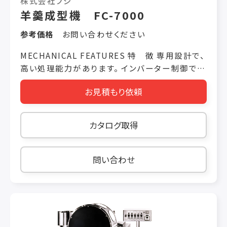
株式会社フジ
羊羹成型機 FC-7000
参考価格
お問い合わせください
MECHANICAL FEATURES 特 徴 専用設計で、
高い処理能力があります。 インバーター制御で、
回転数を自由に選べます。 毎時5000～7000本
お見積もり依頼
製造可能です。 部品点数を少なく、分解しやすく
設計しておりますので、常に機械を清潔に保つこ
とが出来ます。 SPECIFICATION 仕 様 機械/
カタログ取得
仕様 処理能力 使用電気容量 エアー源 機械寸法
成型部 630kg/h 3相 200V 1.5kw
W470×D1220×H1445mm カッター部
問い合わせ
7000/h(90g) 3相 200V 0.2kw 0.3Mpa
21/min W500×D1525×H1300mm