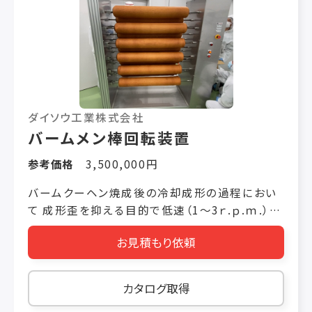
ダイソウ工業株式会社
バームメン棒回転装置
参考価格
3,500,000円
バームクーヘン焼成後の冷却成形の過程におい
て 成形歪を抑える目的で低速（1～3ｒ.ｐ.ｍ.）に
回転させている。 収納本数を有効に増やせるよ
お見積もり依頼
う、3列に千鳥で配置しており、駆動は1つのモー
ターで実施している。
カタログ取得