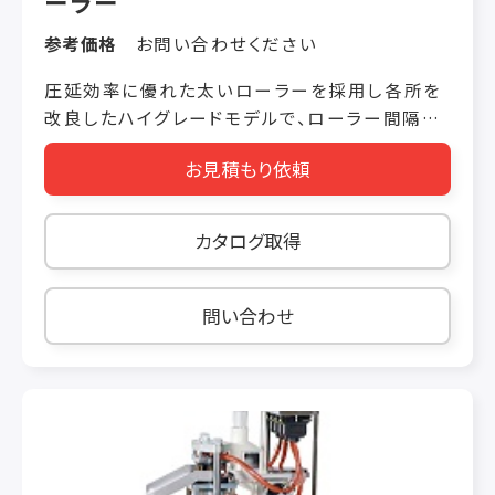
ーラー
参考価格
お問い合わせください
圧延効率に優れた太いローラーを採用し各所を
改良したハイグレードモデルで、ローラー間隔は
最大30mm クロワッサン、デニッシュ、パイ、など
お見積もり依頼
の折り込みはもちろん、菓子パンなどの延ばし作
業にも使用できます。 ローラー Φ120 ローラー
間隔 0.5～30mm コンベアベルト(テーブル)
カタログ取得
W1000mm✕D430mm 外形寸法
W2247×D788×H1100mm 動力 3P 200V
0.8ｋw (ローラー0.4kw + コンベア0.2×2
問い合わせ
＝0.4kw) 重量 250kg 能力 2～3kg 折り畳み寸
法 W1200×D788×H1643mm