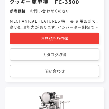
クッキー成型機 FC-3500
参考価格
お問い合わせください
MECHANICAL FEATURES 特 長 専用設計で、
高い処理能力があります。 インバーター制御で、
回転数を自由に選べます。 毎時200～550kg成
お見積もり依頼
型可能です。（生地の性質による） 部品点数を少
なく、分解しやすく設計しておりますので、常に機
械を清潔に保つことが出来ます。
カタログ取得
SPECIFICATION 仕 様 機種/仕様 処理能力
使用電気容量 機械寸法 FC-3500 550kg/h 3相
200V 1.5kw W470×D1220×H1445mm
問い合わせ