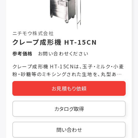
ニチモウ株式会社
クレープ成形機 HT-15CN
参考価格
お問い合わせください
クレープ成形機 HT-15CNは、玉子・ミルク・小麦
粉・砂糖等のミキシングされた生地を、丸型ある
いは帯状に焼き上げます。 ホッパー投入された生
お見積もり依頼
地をギヤーポンプによって、生地タンクに送り込
みます。その生地を、転写ドラムが回転しながら
すくい上げ、加熱ドラムに薄く均一に張り付けて
カタログ取得
焼きあげます。 焼き上がった薄皮は、スクレパー
により加熱ドラムよりはがされ、コンベヤー上に
一枚ずつ乗って出てきます。 生産能力 900個/時
問い合わせ
間 製品サイズ 150φ～230φ(標準 200φ)・厚さ