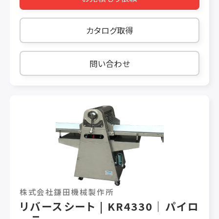
方形・三角・ホールカットに対応しており、
8.10.12分割が可能です。 製菓 ケーキ 製菓 ケー
カタログ取得
キ 仕様 生産能力： シート状ワーク分割時 40秒/
ワーク、ホール状ワーク10分割時 23秒/ホール
問い合わせ
株式会社鎌田機械製作所
リバースシート | KR4330｜パイロ