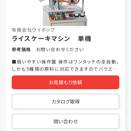
有限会社ウイポップ
ライスケーキマシン 単機
参考価格
お問い合わせください
■扱いやすい操作盤 操作はワンタッチの全自動。
しかも5種類の原料に対応できますのでバラエテ
ィ豊富なライスケーキの製造が可能です。
お見積もり依頼
AP-01(A)
AP-05(A) 生産能力
約240～600/時間 約960～
カタログ取得
2,400/時間 製品サイズ 直径:4インチ
（100mm) 直径:45mm
厚さ:5～
問い合わせ
15mm 厚さ:1～9mm 原材