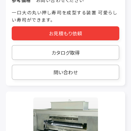
なアイデアとそれを実現する技術力で新たな世
界を切り開いています。
一口大の丸い押し寿司を成型する装置 可愛らし
い寿司ができます。
お見積もり依頼
カタログ取得
問い合わせ