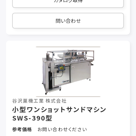
スイッチを採用し、押している間だけ刃が回転す
るので安心して作業できます。 外形寸法：幅270
／奥行515／高さ520mm 重量：約18kg モータ
問い合わせ
ー：200W(AC100V 単相) 定格時間：連続 アミ
目：標準6mm、別売り9/12(購入時選択可能)
谷沢菓機工業 株式会社
小型ワンショットサンドマシン
SWS-390型
参考価格
お問い合わせください