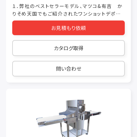
１．弊社のベストセラーモデル、マツコ&有吉 か
りそめ天国でもご紹介されたワンショットデポジ
ッターにサンド機能をプラス。よりマルチに活躍可
お見積もり依頼
能な高機能ワンショットデポジッターです。 ２．高
機能とはいえ作りはシンプル。サンド以外にも通
常のワンショットデポジッターとしてモールド充
カタログ取得
填にもお使い頂けます。 ３．タッチパネル操作に
よりモード切替えが簡単です。また充填量やコン
ベアスピード等、設定が細かく可能で、最大99種
問い合わせ
類のレシピ登録ができます。 ４．各部品もワンタッ
チにて分解洗浄でき、色替え等も素早く行えま
す。