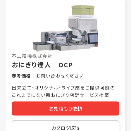
不二精機株式会社
おにぎり達人 OCP
参考価格
お問い合わせください
出来立て・オリジナル・ライブ感をご提供可能の
これまでにない新おにぎり店舗サービス提案。 飯
量・握り加減全15パターンを操作パネルで調整
お見積もり依頼
可能。 遠赤ヒーター搭載で、保温・保湿にも優れ
ています。 また、おにぎりを作る工程がよく見える
演出型の設計でライブ感も満載。 ホテルパンは
カタログ取得