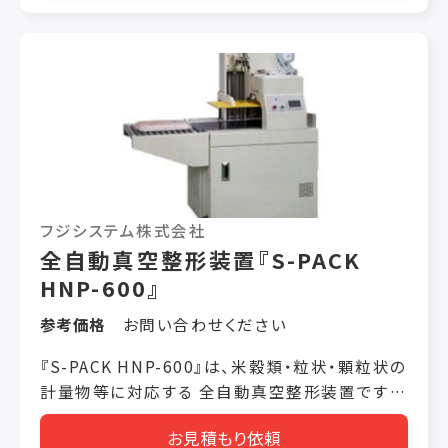
料重量 約4～15g/枚
約1～4g/枚 電力ヒータ
電圧:220V ヒータ:3.0KW コ
ンプレッサ 2.2KW 床面積
650mm*530mm 高
さ 1,590mm 重
量 220kgs 梱
包サイズ
715mm*620mm*1,640(H)mm 梱包重
フジシステム株式会社
量 240kgs
全自動真空整形装置『S-PACK
HNP-600』
参考価格
お問い合わせください
『S-PACK HNP-600』は、米穀類・粒状・顆粒状の
計量物等に対応する 全自動真空整形装置です。
包装済み米袋の真空整形に適した製品で、通気
お見積もり依頼
孔や通気性が無いため、水や ゴミの進入、カビや