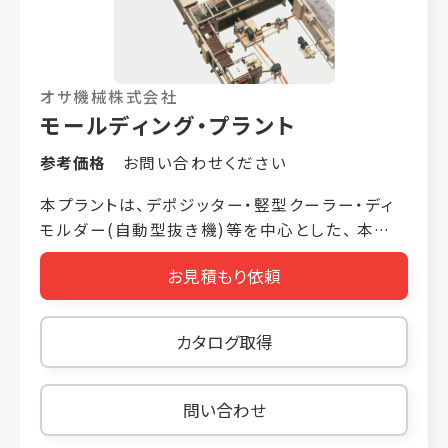
オサ機械株式会社
モールディング・プラント
参考価格
お問い合わせください
本プラントは、デポジッター・竪型クーラー・ディ
モルダー(自動型抜き機)等を中心とした、 本格
的な全自動チョコレート整型プラントです。 一般
お見積もり依頼
的な板チョコの整型はもちろん、クリーム(ジャ
ム)・ナッツ類をセンターにした シェル・チョコレ
ートの完全自動化、無人化プラントです。 プラント
カタログ取得
の制御は1カ所のコントロール・ボックスにて集中
制御されます。 センター(クリーム・ナッツ類)を変
えることによって、時代にマッチした商品、 バラエ
問い合わせ
ティーに富んだ多品種の生産等、消費者のニーズ