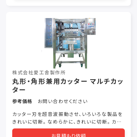
0.4～1.2mm 機械サイズ
920×680×1,700mm（W×L×H） 消費電力
9.5kW
株式会社愛工舎製作所
丸形・角形兼用カッター マルチカッ
ター
参考価格
お問い合わせください
カッター刃を超音波振動させ、いろいろな製品を
きれいに切断。 なめらかに、きれいに切断。 カッ
ター刃を超音波振動させ、いろいろな製品をきれ
お見積もり依頼
いに切断します。全機種ケーキ形状は正方形・長