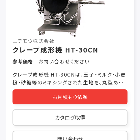
ニチモウ株式会社
クレープ成形機 HT-30CN
参考価格
お問い合わせください
クレープ成形機 HT-30CNは、玉子・ミルク・小麦
粉・砂糖等のミキシングされた生地を、丸型ある
いは帯状に焼き上げます。 ホッパー投入された生
お見積もり依頼
地をギヤーポンプによって、生地タンクに送り込
みます。その生地を、転写ドラムが回転しながら
すくい上げ、加熱ドラムに薄く均一に張り付けて
カタログ取得
焼きあげます。 焼き上がった薄皮は、スクレパー
により加熱ドラムよりはがされ、コンベヤー上に
一枚ずつ乗って出てきます。 生産能力 1,800個/
問い合わせ