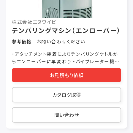
自動算出されます。さらに重量補正をかけて精度
を高め、簡単にお望みの条件で生産を行うことが
できます。また、100種類の製品データを記憶でき
株式会社エヌワイビー
ますので、登録した製品はボタンひとつで呼び出
テンパリングマシン（エンローバー）
せます。 生地送り機構（整流器）にサイクロイド式
を採用 チョコチップクッキーや豆大福などの粒
参考価格
お問い合わせください
状素材入りの生地が安定して淀みなく吐出され
ます。流量が安定したことで、重量精度も格段に
・アタッチメント装着によりテンパリングケトルか
上がりました。キャラメルやヌガーなどの粘弾性
らエンローバーに早変わり ・バイブレーター機能
の高い生地もスムーズに吐出されます。
搭載で、モールド作業もラクラク ・エンローバー
お見積もり依頼
の後にクーリングトンネルを接続すれば簡易ライ
ンが出来上がります ・フレーム及び外部パネルは
オールステンレスでクリンネスもラクラク ・入口
カタログ取得
コンベアと出口コンベアは別々に稼動。一人の作
業もラクラク ・保温・クリアカバーをご用意して
おります
問い合わせ