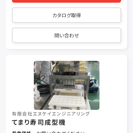
ョコレートデポジッター同様、充填量は正確です。
●ストッパーをセットすれば生地展圧作業も可
・竪型クーラー(バーチカル・クーラー) 工場のス
能。 ●作業者を守る高いセキュリティ設計。 ●生
カタログ取得
ペースを有効に活用するための竪型クーラーで
産量、作業スペースにあわせた豊富なラインナッ
す。小さなスペースで最大の冷却能力を発揮しま
プ。 ●簡単な操作で効率よく均一で正確なドーシ
す。モールド収納枚数は、200枚の小型から600
ート作りができます。 ●独自の駆動方式を採用し
問い合わせ
枚の大型まであります。 ・ディモルダー(自動型抜
生地にダメージを与えないリバースシーター ブ
き装置) 冷却固化されたチョコレートをモールド
ランド情報 ボンガード 製パン・製菓機械全般
より自動的に型抜きします。ツイスト装置とエア
1922年の創業以来、ボンガード社は常に製パン・
ー式のハンマー装置の2段構えで、しかもハンマ
製菓機械分野のリーダー的存在として、業界を牽
ーの強弱は可変式なので、厚物・薄物でも抜き残
引してきました。生地を捏ねるミキサーから、生
りの心配はありません。
地を焼成するオーブンまで、その間のあらゆる過
程において、ボンガード社の機械が用意されてい
ます。フランスのブーランジュリーの7割がボンガ
ード社製の機械が使用されているという事実か
ら、いかにフランスで同社が信頼のおけるメーカ
有限会社エヌケイエンジニアリング
ーとして評価されているかが伺えるでしょう。信
てまり寿司成型機
頼性を土台としたボンガード社のメーカーコンセ
プトは「革新性」と「技術力」。次代を行く革新的
参考価格
お問い合わせください