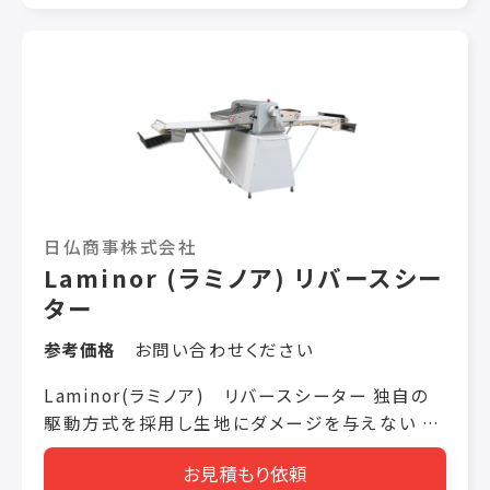
にお応えするより良い商品の生産をお約束しま
す。 ■素晴らしいソフトな味 最小のスペースで
連続量産を ＜プラントの主な機種＞ ・チョコレ
ート・デポジッター モールドにチョコを充填する
ための機械です。充填量を調節することで様々な
種類のモールドに対応可能です。 ・シェーキング・
コンベア モールドに充填されたチョコレートの脱
泡(エアー抜き)をすると同時に、モールドのデザ
インの端々までチョコレートを延ばし、より美しい
日仏商事株式会社
製品を作るための工程です。 ・シェル・フォーミン
Laminor (ラミノア) リバースシー
グ・マシン シェル・チョコレートに絶対不可欠なシ
ター
ェル(カラ)を作ります。より薄く、均一な厚さのシ
ェルが要求されます。 ・モールド・リヒート・コンベ
参考価格
お問い合わせください
ア 冷却されたモールドを、再度チョコレートを充
填する前に温風装置付きのコンベアーで温めま
Laminor(ラミノア) リバースシーター 独自の
す。チョコレートのブルーム等の防止に不可欠な
駆動方式を採用し生地にダメージを与えない ●
工程です。 ・センター・デポジッター クリーム・ジ
収納に場所をとらない省スペース設計。 ●ロー
ャムなど糖分の多い粘体専用デポジッターで、チ
お見積もり依頼
ラーの間隔設定は目盛りを見ながら簡単操作。