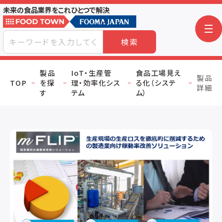
未来の食品業界をこれひとつで解決
検索
製品
IoT・生産管
食品工場見え
製品
TOP
を探
理・効率化シス
る化（システ
詳細
す
テム
ム）