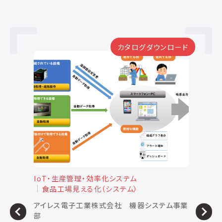
カタログダウンロード
IoT・生産管理・効率化システム
I
食品工場見える化（システム）
アイレス電子工業株式会社 機器システム事業
株
部
P