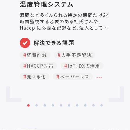
温度管理システム
静
酒蔵など多くみられる特定の期間だけ24
パ
時間監視する必要のある杜氏さんや、
ル
Haccp に必要な記録など、法人としての
フ
規則はそのままに、手間だけを効率よく省
タです。 筐
人化でき るシステムです。 自宅や出先の
（
解決できる課題
離れた場所からでも24時間監視・記録で
錆
きるもので、システムで遠隔か ら温度監
環
経費削減
人手不足解決
視し警告メールをスマホにお知らせする
み
HACCP対策
IoT、DXの活用
機能や温度操作できる仕組みがありま
I
す。 クラウドを利用する方法もございます
塵
…
見える化
ペーパーレス
が、ランニングコストを嫌がるお客様に
水
は、初期 費用だけで運用できる仕組みも
よ
ございますので、まずはご相談ください。
簡
フ
G
グ
無
イ