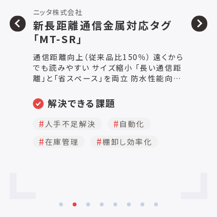
ニッタ株式会社
ミ
リネン向けタグ「LTシリーズ」
耐薬品性 強アルカリ・強酸の洗剤にも対
弊
応 耐熱耐圧性 洗浄・乾燥時の高温や高
る
から
圧に耐性 自社特許技術 金属探知機に反
て
距
応せず、検査に適応 水濡れ時も読取可能
ご
上
読取距離減衰が起こりにくい 用途に合わ
タ
解決できる課題
を
せた2種のラインナップ 薄型のフィルムタ
実
イプと、柔らかなシリコーン被覆タイプの
ュ
人手不足解決
自動化
2種
在庫管理
棚卸し効率化