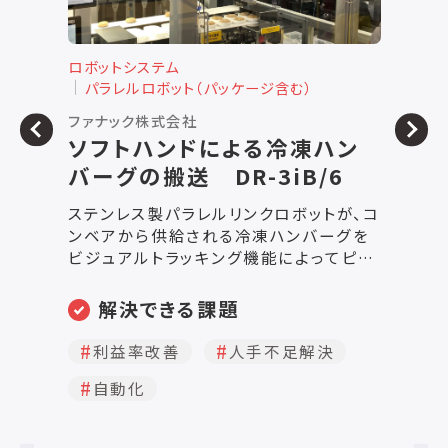
ロボットシステム
ロ
パラレルロボット（パッケージ含む）
株式会社バイナス
サ
高速ピッキング ロボットアプ
リケーション
、コ
高速ピッキングロボットアプリケーション
不
を
従来の生産現場では、大量に流れてくる
し
ッ
ワークを大勢の作業者がコンベアの両側
①
冷凍
に並んで処理するか、専用機で処理する
ボ
高
ためにワークを位置決めする装置が必要
ク
解決できる課題
な
でした。 高速ピッキングロボットアプリケ
成
す。
ーションは、位置決めされていないワーク
ハ
品質向上
歩留まり改善
kg
を２Ｄビジョンカメラで認識し高速ロボッ
用
新素材
生産効率改善
 一
トが追跡し、ピッキングします。（これをビ
ラ
ジョントラッキングと言います。） 高速ピッ
キング ロボットアプリケーション 高速ピ