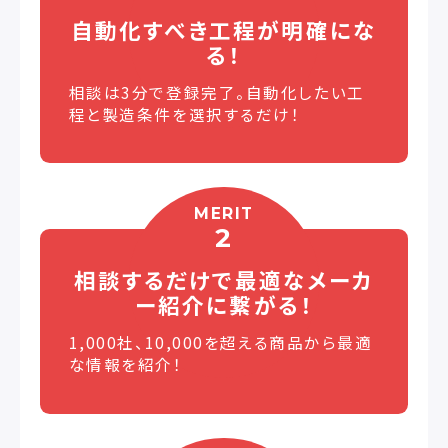
を実現するための周辺装置もBYNASクオ
自動化すべき工程が
明確にな
リティを結集した自社設計の装置です。
る！
前後工程も含めたシステム全体をご提供
いたします。 ５．業種別システムコーディ
相談は3分で登録完了。自動化したい工
ネート力 高速ピッキングロボットアプリケ
程と製造条件を選択するだけ！
ーションを納入した業種は、自動車、電
気・電子、食品、薬品と多岐に渡っていま
す。 それぞれの業種における安全基準や
設備基準に対応可能です。 電気・電子の
クリーンルーム対応、食品の水洗い対応、
MERIT
2
製薬のバリデーションにも対応していま
す。
相談するだけで最適な
メーカ
ー紹介に繋がる！
1,000社、10,000を超える商品から最適
な情報を紹介！