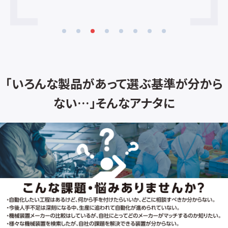
ッキングロボットアプリケーションを採用
されたお客様の要求事項は、次のような
ものでした。 １．1分間に６０個以上のワー
クを処理したい ２．ワークの大きさが不定
形で、個体差があり、自動化が難しい ３．
ワークの品種が多く、段取り替えが多い
４．ワークが壊れ易く、人手で処理するし
「いろんな製品があって選ぶ基準が分から
か方法がない ５．周辺装置も含めて自動
化することができるシステムインテグレー
ない…」そんなアナタに
タを探している 当社は、数多くの実績で
培った５つの技術力で、お客様の課題にソ
リューションを提供します。 １．パラレルリ
ンクロボット ”ロボットメーカーにとらわ
れないベストソリューションをご提案しま
す“ 高速で動作するパラレルリンクロボッ
トの特性を熟知し、制御技術に長じていま
す。 お客様の環境、工程、仕様に応じて、
最適なロボットを選定します。 ２．高速で
も高精度 エンドエフェクタ 1分間に60
個以上のワークをピッキングし、正確に置
くことができるエンドエフェクタを設計、製