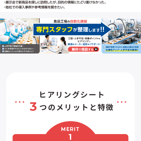
作することができます。 とくに傷がつき易
いワークや、壊れ易いワークをピッキング
するエンドエフェクタの実績も豊富に持っ
ています。 ３．センシング技術力を使う理
由 大量のワークがコンベア上を不均一の
向きで流れてきますので、 ２Dビジョン
センサで、ワークの輪郭を認識し、中心を
狙って、ピッキングします。 当社は、個体
差のあるワーク（特に一次食品、樹脂部
品）を２Dビジョンセンサで認識し、高速ピ
ッキングした実績が多数ございます。 不定
形なワークにラベルを貼るピッキングラ
ベラー ロボットアプリケーションは、高
ヒアリングシート
度なセンシング技術を基に確立したアプ
3
リケーションです。 従来のラベラーではラ
つのメリットと特徴
ベルを貼り付けることができなかった不
定形かつ柔らかいワークに対して、向きと
中心を合わせてラベルを貼ることが可能
MERIT
です。 ４．周辺装置もBYNASクオリティ
1
高速ピッキングロボットアプリケーション