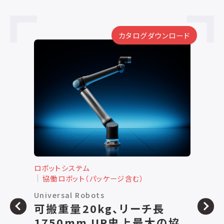
ード
カタログダウンロード
ロボットシステム
ロ
協働ロボット（パッケージ含む）
ユニバーサルロボット
ユ
協働ロボット UR12e ユニ
協
バーサルロボット