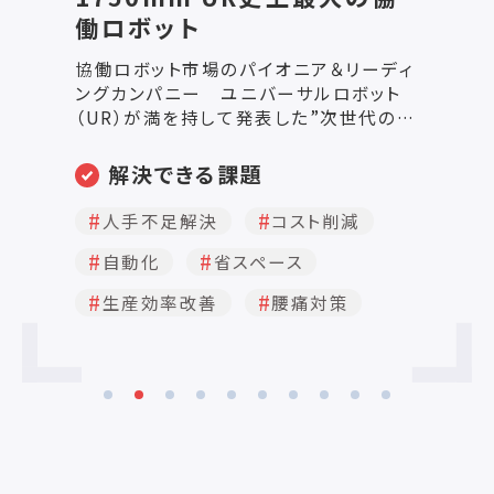
UR12e 優れた汎用性 UR12eは、
U
1300mmリーチと12.5kg可搬というバラ
U
ィ
ンスを兼ね備えた中型のURロボットで
グ
ト
す。この協働ロボットは、多様なアプリケ
イ
の協
ーションにシームレスに統合できる高い
ク
解決できる課題
で
可能性を提供します。 動作半径 1300
搬
量
mm / 51.2 in 可搬重量 12.5 kg /
ェ
利益率改善
経費削減
ー
27.55 lbs 据付面積 Ø 190 mm 重量
に
R史
人手不足解決
自動化
33.5 kg / 73.9 lbs
ら
効率
に最
省スペース
生産効率改善
/ 
g
据
lb
置