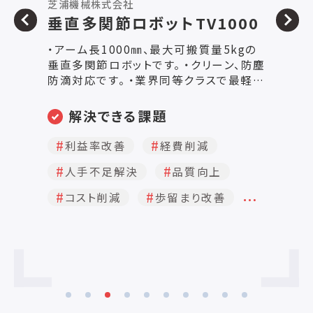
株式会社ナベル
株
0
YASKAWA_MOTOMAN-
HC_Robot-Flex(ロボット
の
用カバー(ジャケット))
◇
◇ 【特長】 ●その他プリフォームコン
ジャバラで培った独自の加工技術と、6種
半
類の特殊素材で製作したロボットカバー
イ
(Robot-Flex®)は、過酷な環境下やクリ
ナ
ーンな環境が求められる工程へのロボッ
定
ト導入をサポートします。 ナベルの
解決できる課題
●
Robot-Flexは、産業用ロボット／協働ロ
様
ボットをあらゆる環境に応じて保護し、長
経費削減
人手不足解決
ン
時間の安定稼働とメンテナンスコストの
…
ナ
品質向上
コスト削減
削減に貢献いたします。 ロボットメーカー
フ
数社様の協働ロボットは、各モデルのカバ
…
自動化
異物対策
み
ーを標準設計済みです。 ◆用途にあわせ
録
た多彩な生地 防塵/防水用、ブラスト
録
用、塗装用、工作機械・産業機械用、溶接
■
用、食品用など
み