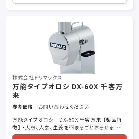
さ調節 0.3 ～ 5.0mm（無段階） ※切り上がりの
長さは3 〜 5cm 目安 （食材の太さによって異な
ります） オプション ラッパ投入口カバー（万能ネ
ギ用）税抜き￥21,000 ネギ輪切り専用カバー（長
ネギ用）税抜き￥9,500
株式会社ドリマックス
万能タイプオロシ DX-60X 千客万
来
参考価格
お問い合わせください
万能タイプオロシ DX-60X 千客万来 【製品特
徴】 ・大根、人参、生姜をまるごとおろせる！
【製品仕様】 価格 税抜き ￥188,000 機械寸法