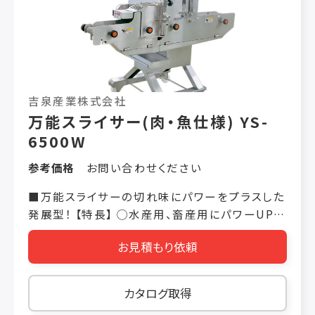
45°：69㎜ 電動機： 3相 200V 1000W 安全
装置： 近接センサー3カ所
吉泉産業株式会社
万能スライサー(肉・魚仕様) YS-
6500W
参考価格
お問い合わせください
■万能スライサーの切れ味にパワーをプラスした
発展型！ 【特長】 ◯水産用、畜産用にパワーUP
YS-6000W型よりカットする力をアップしており、
お見積もり依頼
マグロ・イカ・タコ・きくらげなどの海産物や、照り
焼きチキン・ベーコン・焼き豚などの肉製品も力
強くカットします。 ◯カット後の商品が並びます
カタログ取得
カットされた食材は、排出コンベアから並んで出