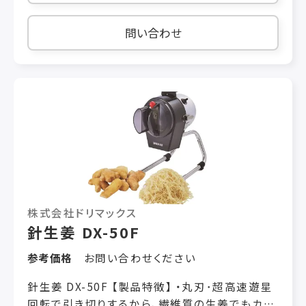
5kg 使用時間 20 分 処理能力 長ネギ45本/5 分
※1mm 厚設定時 厚さ調節 0.3 ～ 5.0mm（無段
問い合わせ
階） オプション ささがき専用カバー（ネギの斜
め切り用） 税抜き￥9,500 ラッパ投入口カバー
（万能ネギ用） 税抜き￥21,000
株式会社ドリマックス
針生姜 DX-50F
参考価格
お問い合わせください
針生姜 DX-50F 【製品特徴】 ・丸刃･超高速遊星
回転で引き切りするから、繊維質の生姜でもカッ