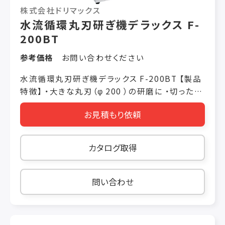
株式会社ドリマックス
水流循環丸刃研ぎ機デラックス F-
200BT
参考価格
お問い合わせください
水流循環丸刃研ぎ機デラックス F-200BT 【製品
特徴】 ・大きな丸刃（φ 200 ）の研磨に ・切った食
材の鮮度維持にも違いが出ます ・包丁も研げま
お見積もり依頼
す 【製品仕様】 価格 税抜き ￥500,000 機械寸
法 W400 × L400 × H550（mm） 電動機 単相
100V 80W（本体部） 単相100V 40W（刃物取付
カタログ取得
部） 重量 20kg 使用時間 60 分 砥石 外装φ 200
内装φ 98 丸刃対応機種 F-2000S/D、F-
2100S/D、F-2200S/D オプション 粗砥石
問い合わせ
（#80/100）