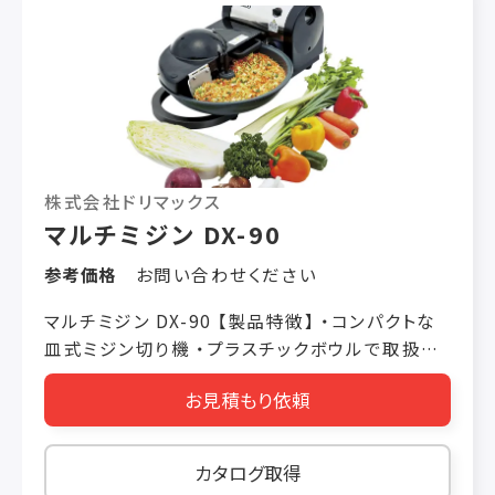
W73 × L11（mm）1.0mm 刃物ブロック ・定格
消費電力 100/110W 50/60Hz ・重量
10.5kg（P） 11.5kg（SP） ・使用時間 20 分
（P）連続（SP） ・処理能力 長ネギ40 本/5 分
※1.5mm 刃物ブロック使用時
株式会社ドリマックス
マルチミジン DX-90
参考価格
お問い合わせください
マルチミジン DX-90 【製品特徴】 ・コンパクトな
皿式ミジン切り機 ・プラスチックボウルで取扱い
簡単 【製品仕様】 価格 税抜き ￥180,000 機械
お見積もり依頼
寸法 W580 × L390 × H240（mm） 定格消費
電力 180/220W 50/60Hz 重量 15kg 使用時間
20 分 処理能力 キャベツ15 玉/5 分 玉ねぎ180
カタログ取得
玉/5 分 ※約3mm 目安 ボール容量 4L（ボール