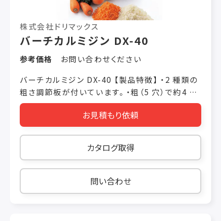
株式会社ドリマックス
バーチカルミジン DX-40
参考価格
お問い合わせください
バーチカルミジン DX-40 【製品特徴】 ・2 種類の
粗さ調節板が付いています。 ・粗（5 穴）で約4 ～
6mm、細（3 穴）で約2 ～ 4mmと、2 種類の粗
お見積もり依頼
さを選べます。 ・二度投入することで、より細かく
することができます。 【製品仕様】 価格 税抜き
￥75,000 機械寸法 W200 × L260 ×
カタログ取得
H410（mm） 投入口 φ 110 定格消費電力
100/110W 50/60Hz 重量 5kg 使用時間 20 分
処理能力 キャベツ10玉/5 分 玉ねぎ90 玉/5 分
問い合わせ
※細（3 穴）使用時