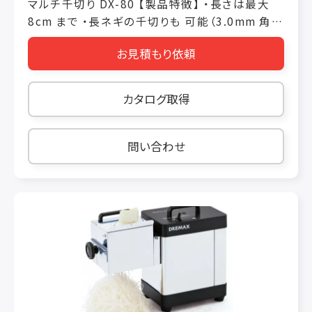
マルチ千切り DX-80 【製品特徴】 ・長さは最大
8cm まで ・長ネギの千切りも 可能（3.0mm 角以
上） ・豊富なオプション（千切り、スライス、短冊切
お見積もり依頼
り） ・食材の繊維に沿って、キレイにカット 【製品
仕様】 価格 税抜き ￥158,000 機械寸法 W360
× L190 × H350（mm） 投入口 W80 × L80 ×
カタログ取得
H70（mm） 定格消費電力 100/110W 50/60Hz
重量 7kg 使用時間 30 分 処理能力 ごぼう69
本/5 分 大根9 本/5 分 人参60 本/5 分 ※千
問い合わせ
切盤（3×3mm）使用時 オプション スライス盤：
0.3 ～ 2.5mm 税抜き￥16,000 スライス盤 ：
3.0、4.0mm 税抜き￥13,000 千切盤 ： 1.0 ×
1.0mm、1.2 × 1.2mm、1.5 × 1.5mm、2.0 ×
2.0mm、 2.5 × 2.5mm、3.0 × 3.0mm、4.0 ×
4.0mm 各 税抜き￥17,000