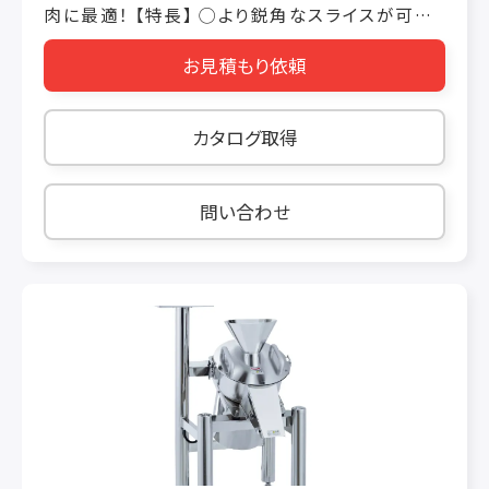
肉に最適！ 【特長】 ◯より鋭角なスライスが可能
通常のスライサーでは切れない15°〜45°の鋭利
お見積もり依頼
な角度でカットすることができます。より鋭角に切
ることができるので、薄い原料でも断面積を広く
見せることができます。 ◯サニタリー性抜群 刃物
カタログ取得
以外の部品は工具を使わずに取り外すことがで
きます。また、脚部の丸パイプは付着物も少なく、
掃除も行いやすくなっています。 ◯刃物研磨機は
問い合わせ
付属 付属の刃物研磨機を取り付けるだけで、誰
でも簡単に研磨を行うことができ、いつでも最高
の切れ味の刃をご使用いただけます。 【用途】 サ
ーモン・マグロ・豚トロ・アウトサイド など 【オプ
ション】 排出コンベア（２ｍ） など 【機械仕様】
機械寸法： 巾：823 長さ：1559 高さ：
1577（㎜） スライス角度： 15〜25度（自動可変）
15〜45度（角度固定） 切断寸法： 0〜15mm 投
入高さ： 15度：巾128 高さ：20 30度：巾128
高さ：40（㎜） 電動機： 3相 200V 1650W 安