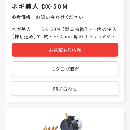
ネギ美人 DX-50M
参考価格
お問い合わせください
ネギ美人 DX-50M 【製品特徴】 ・一度の投入
（押し込み）で、約3 ～ 4mm 角のサラサラミジン
に！ ・中華、洋食、焼肉のネギタン塩、ラーメン
お見積もり依頼
等に最適 【製品仕様】 価格 税抜き ￥111,000
機械寸法 W230 × L340 ×Ｈ 370（mm） 投入
口 95 × 38（mm）（変形三日月型） 定格消費電
カタログ取得
力 100/110W 50/60Hz 重量 5kg 使用時間 20
分 処理能力 長ネギ45 本/5 分 厚み 3mm 固定
オプション クシ刃付き回転盤（3mm、4mm）税抜
問い合わせ
き ￥13,500 その他 DX-50・55・50Bと互換性は
ございません