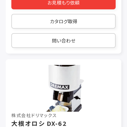
お見積もり依頼
W250 × L290 × H480（mm） 投入口 φ 85 定
格消費電力 160/190W 50/60Hz 重量 13kg
使用時間 30 分 処理能力 大根12本/5 分 生
カタログ取得
姜2.6kg/5 分 ※中目オロシドラム使用時
問い合わせ
株式会社ドリマックス
大根オロシ DX-62