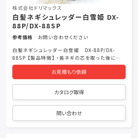
株式会社ドリマックス
白髪ネギシュレッダー白雪姫 DX-
88P/DX-88SP
参考価格
お問い合わせください
白髪ネギシュレッダー白雪姫 DX-88P/DX-
88SP 【製品特徴】 ・長ネギの芯を取った後に投
入 ・和洋中の様々なメニューを美しく演出 ・
お見積もり依頼
1.5mm 幅、2.5mm 幅を選べます（DX-88SP の
み1mm も可能） 【製品仕様】 ・価格 DX-
88P（1.5mm、2.5mm）税抜き ￥178,000 DX-
カタログ取得
88SP（1.0mm） 税抜き ￥250,000 DX-
88SP（1.5mm、2.5mm） 税抜き ￥220,000 ・機
械寸法 W430 × L155 × H270（mm）（P）
問い合わせ
W430 × L155 × H315（mm）（SP） ・投入口
W73 × L11（mm）1.5mm 刃物ブロック
W120 × L11（mm）2.5mm 刃物ブロック