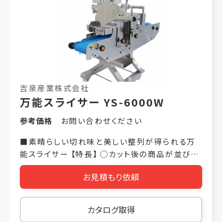
吉泉産業株式会社
万能スライサー YS-6000W
参考価格
お問い合わせください
■素晴らしい切れ味と美しい整列が得られる万
能スライサー 【特長】 ◯カット後の商品が並びま
す カットされた食材は、排出コンベアから並んで
お見積もり依頼
出てきます。盛り付け作業や移し作業が楽に行え
ます。 ◯薄切りから厚切りまで 0.1㎜単位で０
㎜〜80㎜までスライス厚さを自由に変更するこ
カタログ取得
とが出来ます。スライス速度も低速から高速まで