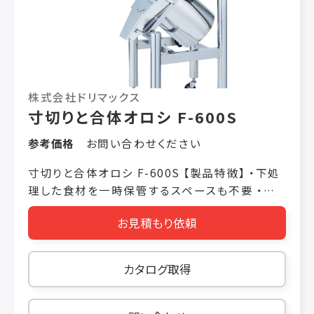
株式会社ドリマックス
寸切りと合体オロシ F-600S
参考価格
お問い合わせください
寸切りと合体オロシ F-600S 【製品特徴】 ・下処
理した食材を一時保管するスペースも不要 ・オ
ロシ片なしで歩留まり向上 ・切りながら即座にお
お見積もり依頼
ろすので衛生的 【製品仕様】 機械寸法 W1100
× L650 × H1450（mm） 電動機 三相200V
3700W インバーター付 重量 90kg 使用時間 連
カタログ取得
続 処理能力 毎時600 〜1000kg 粗さ調節 極
細・細・中・粗・鬼オロシ 安全装置 センサー感知
による回路遮断 オプション オロシドラム（極細・