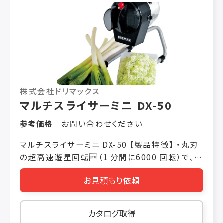
株式会社ドリマックス
マルチスライサーミニ DX-50
参考価格
お問い合わせください
マルチスライサーミニ DX-50 【製品特徴】 ・丸刃
の超高速遊星回転（1 分間に6000 回転）で、驚
異のスピード処理 ・コンパクト設計で、掃除、メン
お見積もり依頼
テナンスもラクラク 【製品仕様】 価格 税抜き
￥98,000 機械寸法 W230 × L340 ×
H370（mm） 投入口 95 × 38（mm）（変形三日
カタログ取得
月型） 定格消費電力 100/110W 50/60Hz 重量