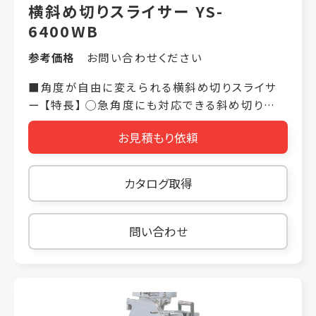
横斜め切りスライサー YS-
6400WB
参考価格
お問い合わせください
■角度が自由に変えられる横斜め切りスライサ
ー 【特長】 ◯急角度にも対応できる斜め切り特
化機 25度〜45度までの斜め切りに特化した機
お見積もり依頼
械です。進入コンベアの位置をメモリに合わせて
調整するだけで簡単に角度を変えることができ
ます。 ◯きれいな斜め切り ネギの斜め切りやウイ
カタログ取得
ンナーの斜め切りで、確かな実績があります。大
きく角度をつけてもきれいに切れます。 ◯2つの
仕様をご用意 お客様の用途に合わせられるよう、
問い合わせ
排出コンベア仕様と切り落とし仕様の２種類をご
用意しました。 【用途】 ウインナーソーセージ・サ
ラミ・青ネギ・白ネギ など 【機械仕様】 機械寸
法： 巾：1420 長さ：1430 高さ：1380（㎜） ス
ライス角度： 25°〜45° 投入寸法： 25°：42㎜