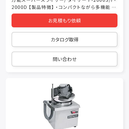
2000D 【製品特徴】 ・コンパクトながら多機能 ・
大根なら1 度に6 本投入可能 【製品仕様】 機械
お見積もり依頼
寸法 W850×L1100×H1490（mm） 電動機 三
相200V 1500W+750W インバーター付 重量
150kg 使用時間 連続 処理能力 毎時110〜
カタログ取得
400kg 安全装置 センサー感知による回路遮断
カットサイズ スライス：0.3〜10mm 千切り：
0.7〜10mm ダ イス ：1.2〜10mm
問い合わせ