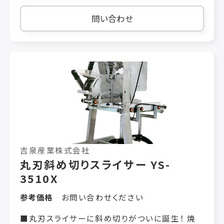
てきます。盛り付け作業や移し作業も楽に行えま
す。 ◯YS-6510W型との兼用機にも 兼用機仕様
問い合わせ
だと、アタッチメントを交換するとスライス・角切
りが1台で行えます。 【用途】 マグロ・サーモン・タ
コ・牛肉・豚肉・鶏肉・モツ・ベーコン・ハム・ソー
セージ・唐揚げ・照り焼きチキン など 【オプショ
ン】 ・円月厚刃仕様・排出コンベア（テーブル付き
1.2ｍ） など 【機械仕様】 機械寸法： 巾：820
長さ：1405 高さ：1390（㎜） 切断寸法： 0〜80
㎜（1枚刃仕様） 投入寸法： 巾：130 高さ：
100（㎜） 電動機： 3相 200V 1150W 安全装
置： 近接センサー3カ所
吉泉産業株式会社
丸刃斜め切りスライサー YS-
3510X
参考価格
お問い合わせください
■丸刃スライサーに斜め切りがついに誕生！ 焼