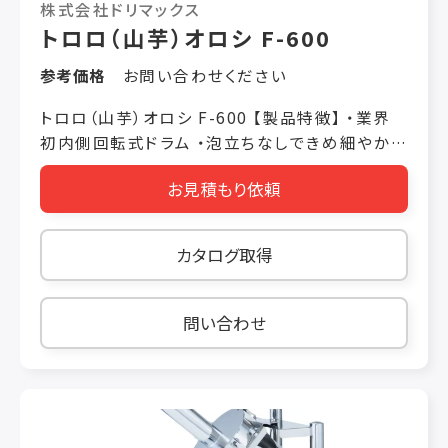
株式会社ドリマックス
全装置： 近接センサー 2ヶ所
トロロ（山芋）オロシ F-600
参考価格
お問い合わせください
トロロ（山芋）オロシ F-600 【製品特徴】 ・業界
初内側回転式ドラム ・泡立ちなしできめ細やか
なトロロ ・分解・洗浄が簡単で衛生的 【製品仕
お見積もり依頼
様】 機械寸法 W700 × L700 × H1430（mm）
電動機 三相200V 1500W インバーター付 重量
80kｇ 使用時間 連続 処理能力 毎時300kg 安全
カタログ取得
装置 センサー感知による回路遮断
問い合わせ