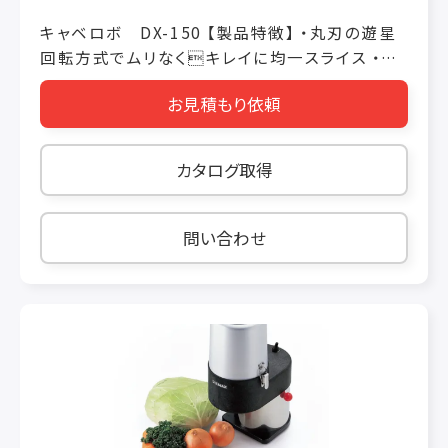
キャベロボ DX-150 【製品特徴】 ・丸刃の遊星
回転方式でムリなくキレイに均一スライス ・ふ
わっとした食感の良い千切りキャベツがあっと
お見積もり依頼
いう間に完成 ・キャベツの自重で押していくので
切っている間、他の作業ができます。 ・キャベツの
千切り専用機です。 【製品仕様】 価格 税抜き
カタログ取得
￥185,000 機械寸法 W390 × L400 ×
H470（mm） 投入口 φ 280 H170 定格消費電力
180/220W 50/60Hz 重量 15kg 使用時間 30
問い合わせ
分 処理能力 キャベツ10玉/5 分 ※0.8mm 厚設
定時 厚さ調節 0.8 ～ 4.0mm