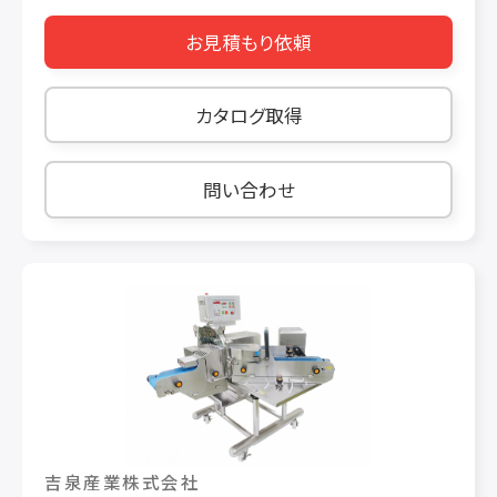
実現 90度〜35度まで自在に角度を変えて斜め
お見積もり依頼
切りができます。斜めにすることで薄い食材も大
きく面を出すことができます。 ◯別置き研磨機を
標準装備 標準仕様で付属の研磨機がつきます。
カタログ取得
いつでもお客様自身で刃物を研磨いただけます。
◯スパイクベルトを採用 斜めに切るときに食材
を安定して送れるよう、進入コンベアにスパイク
問い合わせ
ベルトを使用しています。しっかりと食材を捕ま
えるので、角の立った斜め切りができあがります。
【用途】 マグロ・サーモン・イカ・タコ・豚トロ・照り
焼きチキン・チキンフライ など 【オプション】 ・
排出コンベア（1.9ｍ）・排出のれん など 【機械
仕様】 機械寸法： 巾：995 長さ：2080 高さ：
1310（㎜） カット寸法： 3~30mm スライス角度：
35°〜90° 投入寸法： 巾：130 高さ：80（90°
時）（㎜） 巾：130 高さ：30（35°時）（㎜） 電動
機： 3相 200V 1100W 安全装置： 近接センサ
吉泉産業株式会社
ー1カ所・非常停止1カ所