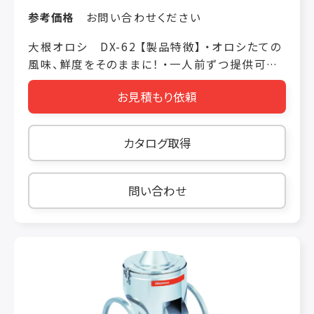
参考価格
お問い合わせください
大根オロシ DX-62 【製品特徴】 ・オロシたての
風味、鮮度をそのままに！ ・一人前ずつ提供可能
【製品仕様】 価格 税抜き ￥198,000 機械寸法
お見積もり依頼
W210 × L250 × H440（mm） 定格消費電力
60/70W 50/60Hz 重量 11kg 使用時間 15 分
※サーマルプロテクター機能はついておりません
カタログ取得
処理能力 大根15本/5 分
問い合わせ