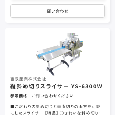
作業に応じて自在に変更することが出来ます。 ◯
まな板・ハサミ構造 食材を「まな板の上で固定
問い合わせ
し」、「ハサミで切るように引きながら切る」カット
構造を採用している為、きれいに切ることができ
ます。 ◯6100W6200Wとの兼用機にも 兼用機
仕様だと、アタッチメントを交換すればスライス・
角切り・千切りが1台で行えます。 【用途】 野菜全
般： ネギ、きゅうり、人参、キャベツ、ピーマン、レタ
ス等 漬物全般： 沢庵、つぼ漬け、奈良漬、野沢
菜、かぶ、生姜等 その他： こんにゃく、薄あげ、玉
子焼、かまぼこ、その他各種食材・総菜 【オプショ
ン】 ・角切り兼用部品・千切り兼用部品・テーブル
吉泉産業株式会社
付き排出コンベア など 【機械仕様】 機械寸法：
縦斜め切りスライサー YS-6300W
巾：820 長さ：1145 高さ：1390（㎜） カット寸
法： 0〜80㎜ 投入寸法： 巾：130 高さ：
参考価格
お問い合わせください
100（㎜） 電動機： 3相 200V 800W 安全装
置： 近接センサー3カ所
■こだわりの斜め切りと垂直切りの両方を可能
にしたスライサー 【特長】 ◯きれいな斜め切りを