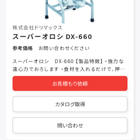
株式会社ドリマックス
スーパーオロシ DX-660
参考価格
お問い合わせください
スーパーオロシ DX-660 【製品特徴】 ・強力な
遠心力でおろします ・食材を入れるだけで、押す
必要全く無し ・生姜、にんにく、わさび等も、簡単
お見積もり依頼
におろせます 【製品仕様】 価格 税抜き
￥880,000 機械寸法 W500 × L500 ×
H780（mm） 投入口 80mm ※特注可 電動機 三
カタログ取得
相200V 1500W 重量 40kg 使用時間 連続 処理
能力 毎時100 〜300kg オプション オロシドラム
（極細・細・中・粗・鬼オロシ用） オロシドラムを交
問い合わせ
換するだけで様々なオロシができます