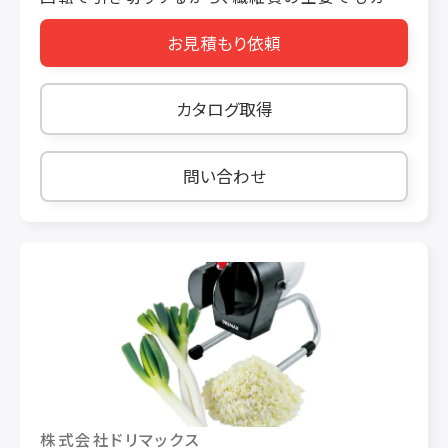
ト断面がシャープな仕上がりに！ ・簡単に高速処
お見積もり依頼
理できるから料理にたっぷり使用できます 【製品
仕様】 価格 税抜き ￥150,000 機械寸法 W230
× L340 ×Ｈ 370（mm） 投入口 95 ×
カタログ取得
38（mm）（変形三日月型） 定格消費電力
100/110W 50/60Hz 重量 5kg 使用時間 20 分
処理能力 針生姜2.7kg/5 分 処理サイズ
問い合わせ
1.2mm×1.2mmのみ その他 DX-50・55・50Bと
互換性はございません
株式会社ドリマックス