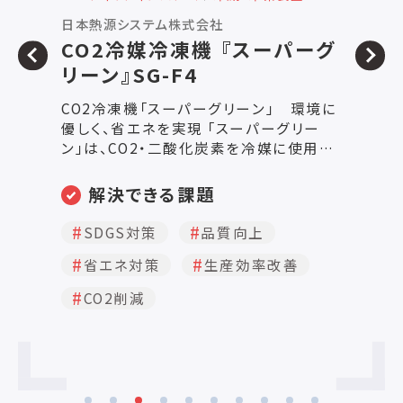
日本熱源システム株式会社
ホ
CO2冷媒冷凍機 『スーパーグ
リーン』SG-F4
H
タ
CO2冷凍機「スーパーグリーン」 環境に
定格
右ユ
優しく、省エネを実現 「スーパーグリー
5
ン」は、CO2・二酸化炭素を冷媒に使用す
1
る新しい冷凍機です。 CO2冷凍機にはた
1
消費
くさんのメリットがあります。 かつて主流
解決できる課題
だった特定フロンR22は2020年に全廃と
冷
なり、 代替フロンも地球温暖化への影響
SDGS対策
品質向上
が大きく、 自然冷媒が時代の主流になり
省エネ対策
生産効率改善
つつあります。 CO2冷媒はオゾン層破壊
係数が0、地球温暖化係数が1と、 環境に
CO2削減
悪影響を及ぼさない冷媒です。 自然冷媒
は将来に渡って規制の対象にかかること
はなく、 安心して使用できます。 ・「空冷
式CO2冷媒冷凍機 スーパーグリーン」
が一般財団法人省エネルギーセンター主