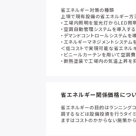
省エネルギー対策の種類
上項で現有設備の省エネルギー方法
・工場内照明を蛍光灯からLED照
・空調自動管理システムを導入する
・デマンドコントロールシステムを
・エネルギーマネジメントシステム
＜低コストで実現可能な省エネル
・ビニールカーテンを用いて空調費
・断熱塗装で工場内の気温上昇を
省エネルギー関係価格につ
省エネルギーの目的はランニング
調するなどは設備投資を行うタイミ
ますはコストのかからない施策から