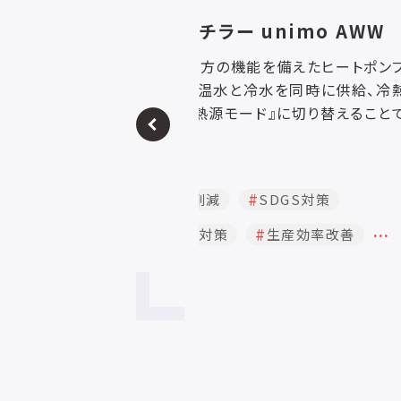
imo AWW
備えたヒートポンプ給湯
水を同時に供給、冷熱負荷
』に切り替えることで継続
、冷却が必要な施設や製造
に合わせ、一年中最も効率
湯温度：65℃または90℃、
DGS対策
)：
様冷媒：自然冷媒（CO₂） 使用
…
生産効率改善