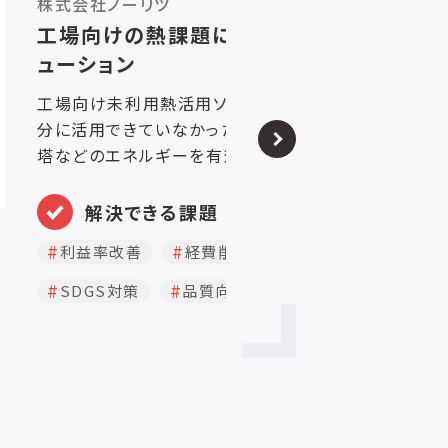
る 未利用熱活用ソリ
ンは、工場内でこれまで十
排水、ドレン、井戸水、冷却
加熱・冷却・再利用プロセ
ンです。ノーリツが給湯器開
御技術、ろ過技術、燃焼制
熱課題へ対応します。主な
ACCP対策
よる給水予熱、パイプ式熱
交換器とろ過を組み合わせ
…
スト削減
調整ユニットによる加熱・冷
入にあたっては、現場確
を経て、工場条件に合わせ
省エネ、排熱、職場環境、熱中
、暑熱対策、WBGT、チラ