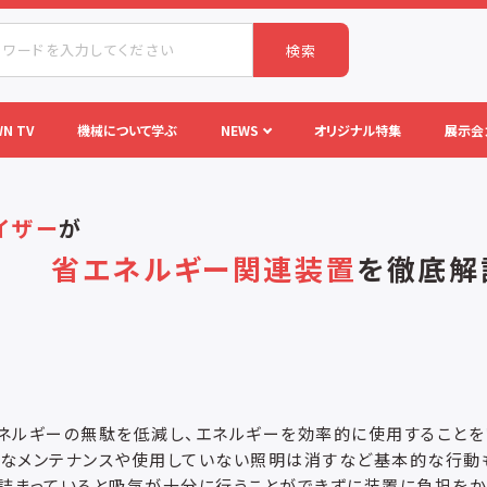
検索
N TV
機械について学ぶ
NEWS
オリジナル特集
展示会
イザー
が
省エネルギー関連装置
を
徹底解
ネルギーの無駄を低減し、エネルギーを効率的に使用することを
的なメンテナンスや使用していない照明は消すなど基本的な行動
詰まっていると吸気が十分に行うことができずに装置に負担をか