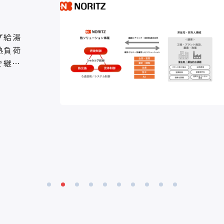
株式会社ノーリツ
工場向けの熱課題に対応す
ューション
工場向け未利用熱活用ソリューショ
分に活用できていなかった排熱、温
塔などのエネルギーを有効利用し、
スを最適化するためのソリューショ
発で培ってきた熱交換技術、流体制
解決できる課題
御技術を活かし、工場ごとに異なる
利益率改善
経費削減
H
提案内容には、排熱回収ユニットに
交換器による汚水対応、高効率熱
SDGS対策
品質向上
コ
た省エネ化、冷温同時HPバランス
却の同時最適化などがあります。導
認、熱量測定、基本設計、詳細設計
たシステムとして提案されます。 対象キーワード コスト削減、
Co2削減、除菌、温度管理、空調、
症対策、現場改善、井戸水、排熱回収