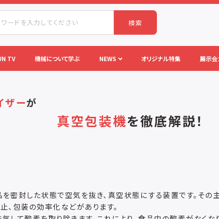
検索
N TV
機械について学ぶ
NEWS
オリジナル特集
展示会
イザー
が
真空包装機
を
徹底解説！
を密封した状態で空気を抜き、真空状態にする装置です。その主
止、包装の効率化などがあります。
気して酸素を取り除きます。これにより、食品中の酸素がなくな