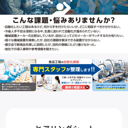
電
源
必
※画像
ら
まし
製
除
ス