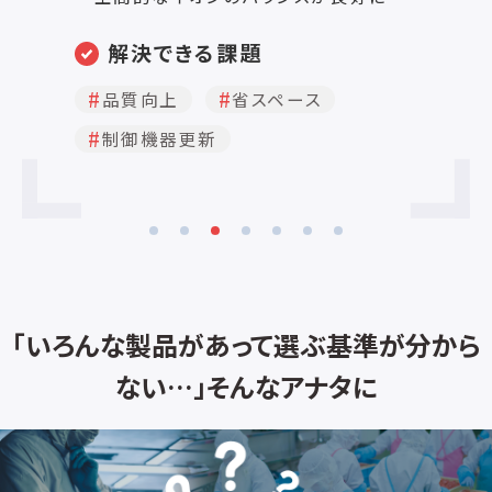
な
電源部がノズル電極部分に内蔵してお
単
ら風
り、高電圧ケーブルが露出していないた
能
解決できる課題
こ
め、安全性が高く、取り付け場所を選びま
設
てい
せん。 ・コンパクト設計のため、装置内の
ン
品質向上
省スペース
り
狭い場所等、あらゆる場所に取り付け可
ら
制御機器更新
単で
能です。 ＜製品の仕様＞ 型式 NIF-
能
が入
300（本体） イオン生成方式 高周波コ
こ
ロナ放電式 放電電極針 タングステン
き
推奨エア圧力 0.1～0.4MPa エア消費
し
ナ
量 200～600L/min 警報表示 高電圧
な
効
停止時LED赤点灯（正常時緑点灯） 端子
ン
m
台 DC24V入力、警報出力、除電
ら
間
ON/OFF入力、アース オゾン発生量
用
故
0.02ppm以下（150mm） 環境 温度0
が
「いろんな製品があって選ぶ基準が分から
～40℃、湿度80％RH以下（結露なきこ
ス
ない…」そんなアナタに
と） 電源入力 DC24V（専用ACアダプタ
ス
こ
または端子台） 消費電力 約2.0VA 質
な
量 約180g
ノ
素
ー