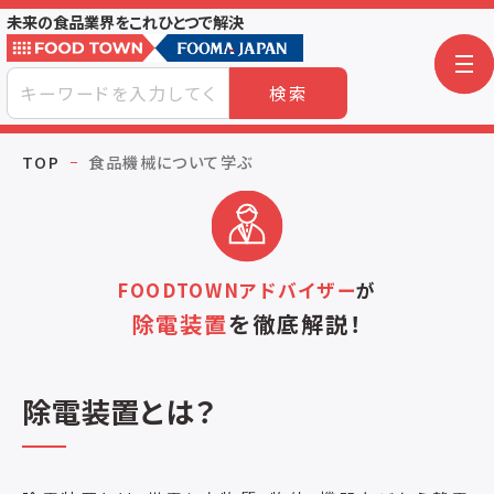
未来の食品業界をこれひとつで解決
検索
TOP
食品機械について学ぶ
FOODTOWNアドバイザー
が
除電装置
を
徹底解説！
除電装置とは？