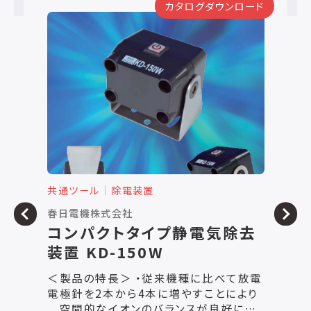
ード
カタログダウンロード
共通ツール
除電装置
共
春日電機株式会社
春
去
ノズルタイプ静電気除去装置
イ
NIF-300
5
＜製品の特長＞ ・フラットノズル式により
＜製品
り
噴出エアが拡散せず的確に対象物のホコ
用
な
リと静電気の除去ができます。 ・高電圧の
ン