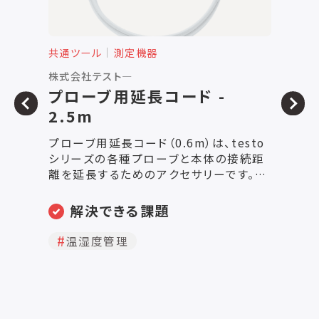
共通ツール
測定機器
共
ミネベアミツミ株式会社
N
低床型ピットレス台はかり IF
シリーズ
o
■豊富なひょう量と天板サイズ、非防爆
水
距
59種類 防爆48種類 ■運用方法に応じ
EASY リーク
。設
た各種オプションを用意 ■オールステン
な
を最
レス製(AlSl304 SUS304相当)、ビーズ
る
や
ブラスト仕上げ、シームレス加工 ■精度
検査を
解決できる課題
向
1/30,000(ロードセルは1/6000タイプを
が
所
使用) ■表示分解能最大
す
品質向上
自動化
お
1/30,000(CAIS型表示部との組合せ
で
長コ
時 但しT8オプション使用時は1/15000
ま
クタ
分解) ■完全防水IP67及びIP68 ■ひょ
ロー
う量部：表示部分離タイプ、用途に合わせ
・
て表示部選択可能 ■表示部接続ケーブ