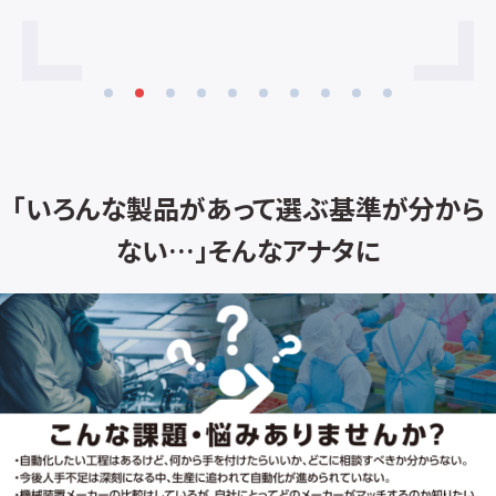
ル6m ■片側スロープ標準装備(オプショ
ンで両側スロープ可能)【防爆タイプ】 ■
本質安全防爆構造 Exib Ⅱ C T4 (防爆国
際規格Atex認可。IFXSタイプで対応) ■
防爆エリア設置用電源と安全エリア設置
用電源、及びバッテリーの3種類から選択
可
「いろんな製品があって選ぶ基準が分から
ない…」そんなアナタに