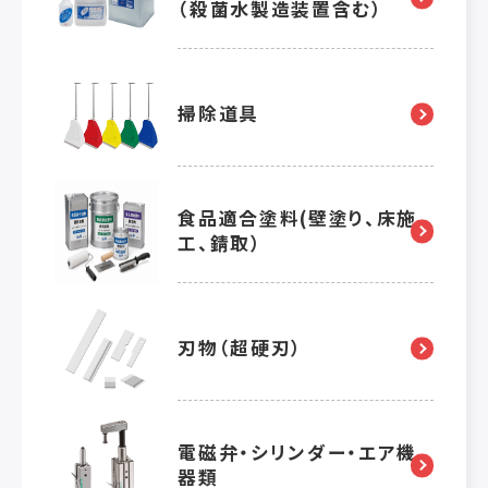
（殺菌水製造装置含む）
掃除道具
食品適合塗料(壁塗り、床施
工、錆取）
刃物（超硬刃）
電磁弁・シリンダー・エア機
器類