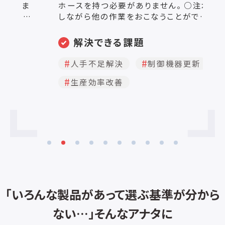
ホースを持つ必要がありません。 ○注水
ス
リ
しながら他の作業をおこなうことができ、
ハ
ル
作業効率が向上します。 ○ホースが暴れ
ス
・
ることにより起こるホースの落下や、飛散
ォ
解決できる課題
ク
によるロスを防ぎます。 ○用途にあわせ
来
フ
てブラケットの種類を選択できます。
様
人手不足解決
制御機器更新
ス
【HBS】：シングルタイプ。ホース接続部の
洗
生産効率改善
る
付け替えができます。 【HBD】：ダブルタイ
可能
プ。ホース接続部の付け替えができます。
ス
【HB】：シングル一体型タイプ。ホース接
用と
続部の付け替えはできません。 ○オプシ
性対
ョンにて、ホース先端に取り付けできる継
手類もご用意しております。 ○容器への
によ
金属接触を避けたい場合には、パッド付
イ
きのシリーズをお選びください。 ・ホース
ン
のセットをスムーズにおこないたいとき
は、「ホースブラケットシングル【HBS】」が
「いろんな製品があって選ぶ基準が分から
ル
おすすめです。 ・同時に2つのホースを使
用するときは「ホースブラケットダブル
ない…」そんなアナタに
【HBD】」がおすすめです。 ・ホースの安定