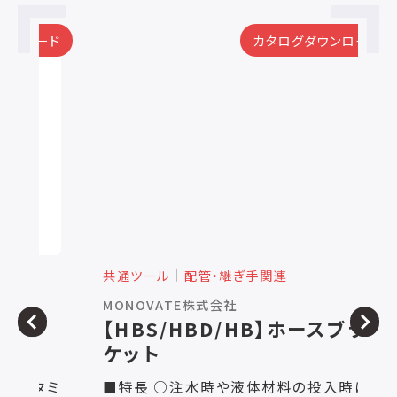
ード
カタログダウンロード
共通ツール
配管・継ぎ手関連
共
MONOVATE株式会社
株
ケ
【HBS/HBD/HB】ホースブラ
ケット
ル
タミ
■特長 ○注水時や液体材料の投入時に、
特