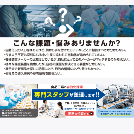
性を重視したいときは、「ホースブラケット
一体型【HB】」がおすすめです。 ■製品仕
様 ブラケット・パイプハンガ材質…
SUS304 ノブ材質…ナイロン オプション
にて、ホース先端に取り付けできる継手類
もご用意しております。 JAN:
4589691039910