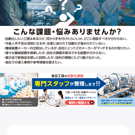
燃
ま
視