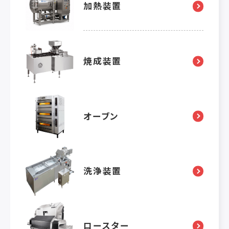
加熱装置
焼成装置
オーブン
洗浄装置
ロースター