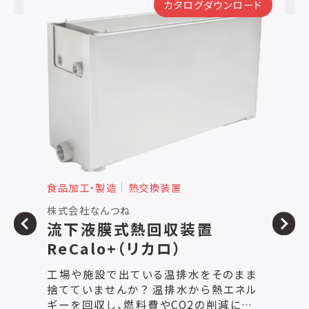
ード
カタログダウンロード
食品加工・製造
熱交換装置
食
株式会社WILLTEX（共同出展：首都高メンテナ
細
ンス神奈川株式会社／株式会社塩原製作所）
NEZLEAD
独
NEZLEAD（ネツリード）は、塗布するだけ
を
ま
で加熱設備の熱効率を高める機能性コー
度
ル
ティングです。 調理釜や加熱設備の金属
役