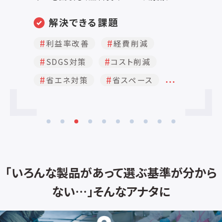
表面に施工することで、吸熱と放熱を最
。
適化し、加熱立ち上がり時間の短縮とエ
解決できる課題
ネルギー効率の向上を実現します。 実証
水や
試験では、約30Lの水加熱試験において、
経費削減
人手不足解決
す
通常約23分かかる沸騰が約18分となり、
電
SDGS対策
品質向上
約22％の効率改善を確認しています。 主
が可
な効果 ・加熱立ち上がり時間の短縮 ・急
…
コスト削減
省エネ対策
速加熱効果 ・ガス・電気などのエネルギ
使
ーコスト削減 ・CO₂排出量削減 ・設備性
能向上
掃に
を
・
構
「いろんな製品があって選ぶ基準が分から
れ
ない…」そんなアナタに
ラ
燃