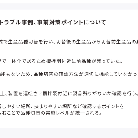
トラブル事例、事前対策ポイントについて
ン式で生産品種切替を行い、切替後の生産品から切替前生産品の
定で一体化であるため攪拌羽付近に前品種が残っていた。
機能もないため、品種切替の確認方法が適切に機能していなかっ
性上、装置を運転させ攪拌羽付近に製品残りがないか確認を行う
しやすい場所、挟まりやすい場所など確認するポイントを
込むことで品種切替の実施レベルが統一される。