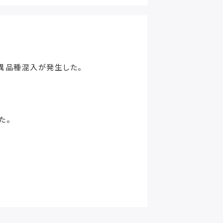
異品種混入が発生した。
た。
。