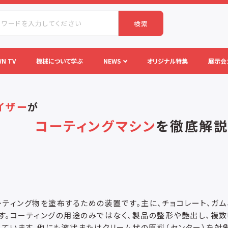
検索
N TV
機械について学ぶ
NEWS
オリジナル特集
展示会
イザー
が
コーティングマシン
を
徹底解説
ティング物を塗布するための装置です。主に、チョコレート、ガム
す。コーティングの用途のみではなく、製品の整形や艶出し、複数
ています。他にも液状またはクリーム状の原料（センター）を対