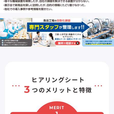
7
源
(
電
計
ヒアリングシート
3
つのメリットと特徴
MERIT