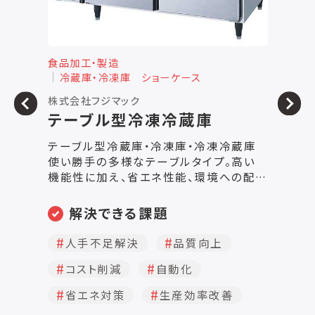
食品加工・製造
食
冷蔵庫・冷凍庫 ショーケース
株式会社エヌワイビー
フ
レギュラークラスモデル：ビア
ンコシリーズ
ー
庫
0
い
独自のベンチレーションシステム(冷気循
配
環機構)で冷気をバットの周囲に循環さ
【
な
せ、出来立てのジェラートをそのままの美
冷
線を
味しさで召し上がっていただける温度を
し
、
きちんと制御するように設計されたジェラ
解決できる課題
る
ート用のショーケースです。 照明はどちら
水
境へ
もLEDを採用、キャスターを標準装備し、
品質向上
自動化
味
電
移動も簡単に行うことができ、ジェラート
の
ロ
生産効率改善
用の360×165mmのコンテナバットが使
大
える仕様になっております。また、コンテナ
（