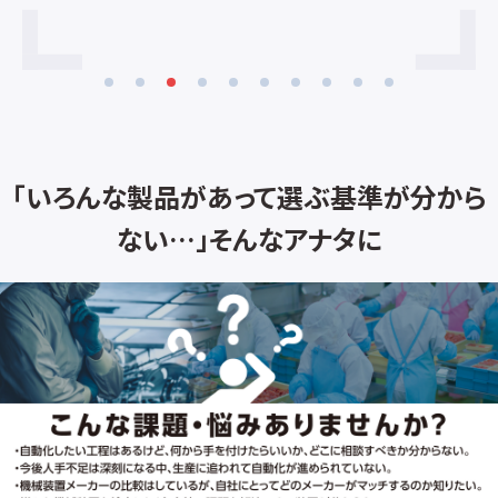
置場
バットが横一列なので取り出しやすくなっ
で
、
ております。 お店の広さや製造するアイテ
の
ム数に応じてご相談に応じることが可能
の安
恒
です。遠慮なくお問い合わせください。 ※
封
き
ケースのバット数相当のスパチュラとステ
冷
エー
ンレスバットが標準付属です。 ※１００Ｖ
り
タ
なので電気工事が不必要です。
ラ
ン
分
「いろんな製品があって選ぶ基準が分から
こ
・
ない…」そんなアナタに
た
。
オ
率
、
っ
ブル
ホ
で
ー
存
る
Q
テ
ン