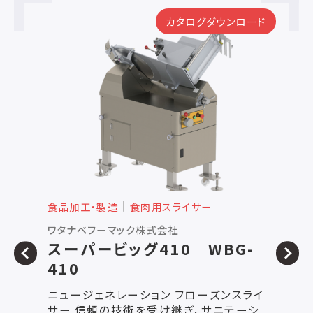
ード
カタログダウンロード
食品加工・製造
食肉用スライサー
食
株式会社なんつね
ワ
-
冷凍スライサー NF-
410Ⅲ レアⅢ
N
ライ
衛生面、安全性、操作性に優れた 冷凍ス
よ
ライサー ▼清掃しやすく衛生的 ・まな板
サ