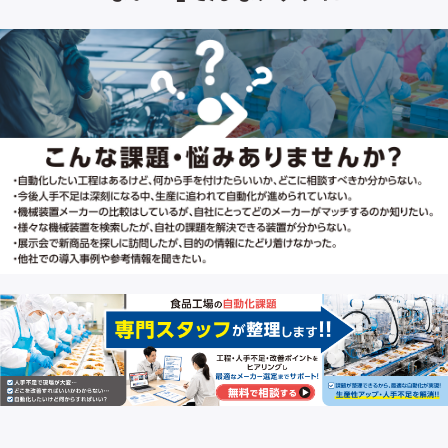
くても肉載せ台に投入できます。 ・スライ
ス速度の変更はボリュームをまわすだけ
でできるようになりました。 ・まな板の奥
行きが従来機より広くなり、作業がしやす
くなりました。 ・清掃時に必ず脱着する丸
刃中カバーは工具なしで分解できます。
また脱着の度に必要だった丸刃中カバー
の高さ調整が不要になりました。 ・上押え
はラクラク操作のワンタッチ式、原木をし
っかり保持し切断のブレがありません。