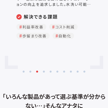
能で
が一体構造になり、清掃がしやすくとても
サ
衛生的です。また、流水に対し防水性を持
リーズ サニタ
サ
たせました。 ※開口部など、一部水掛け
刃
解決できる課題
洗い
禁止の箇所があります。 ・丸刃や肉載せ台
と
周辺は簡単に分解・清掃ができます。
衛
経費削減
人手不足解決
速
高床式で機械下の床も楽に清掃でき
ス
HACCP対策
品質向上
オ
ます。 ▼作業者の安全に配慮 ・刃物側に
に
で
も非常停止ボタンを搭載しました。 ・上カ
分
…
コスト削減
自動化
動
バーが開いていると研磨以外できなくな
着可
に
る、上カバー確認センサを搭載しました。
ダ
サ
・外周カバーが外れていると機械が動作
磨
しなくなる、外周カバー確認センサを搭載
く
パ
しました。 ・丸刃安全カバーを標準装備。
プ
で
清掃時も安心です。 ・操作レバーはロック
納
の
機構が付いた安全な２ノッチ式。 ▼操作
状
を実
性が向上 ・ウエイトにロック機構（特許申
ー
請中）を採用。従来は所定の位置でしか
で
。
固定できなかったウエイトが、どの高さで
研
「いろんな製品があって選ぶ基準が分から
も固定できるようになりました。 高さの低
ない…」そんなアナタに
い原木なら、一番上までウエイトを上げな